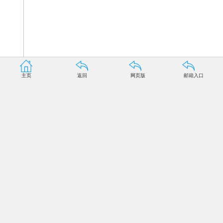
主页
返回
网页版
邮箱入口
天仪空间的“立方星”
正式运行不到250天时间，融资数千万;半年内，自主设
计研发、集成测试的两颗微小卫星，将飞升太空……天仪研
究院，牛气十足。