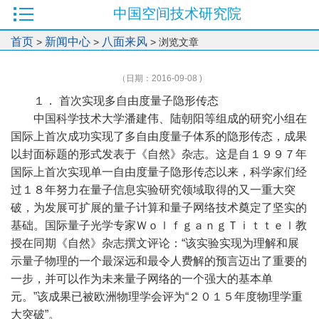
中国空间技术研究院
首页
新闻中心
八面来风
>
>
> 浏览文章
（日期：2016-09-08 )
１． 首次实现多自由度量子隐形传态
中国科学技术大学潘建伟、陆朝阳等组成的研究小组在
国际上首次成功实现了多自由度量子体系的隐形传态，成果
以封面标题的形式发表于《自然》杂志。这是自１９９７年
国际上首次实现单一自由度量子隐形传态以来，科学家们经
过１８年努力在量子信息实验研究领域取得的又一重大突
破，为发展可扩展的量子计算和量子网络技术奠定了坚实的
基础。国际量子光学专家ＷｏｌｆｇａｎｇＴｉｔｔｅｌ教
授在同期《自然》杂志撰文评论：“该实验实现为理解和展
示量子物理的一个最深远和最令人费解的预言迈出了重要的
一步，并可以作为未来量子网络的一个强大的基本单
元。”该成果已被欧洲物理学会评为“２０１５年度物理学重
大突破”。