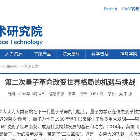
English
CAST内
人力资源
宇航产品
航天展厅
科学普及
神舟学院
>
八面来风
>> 浏览文章
第二次量子革命改变世界格局的机遇与挑战
时间：2016年10月24日
信息来源：不详
点击：
11911
次
字体：
大
中
小
少人认为人类正站在下一代量子革命的门槛上，量子力学正在催生变革性技
的百岁“幽灵”，量子力学自1900年诞生以来催生了许多重大发明——
命”改变了世界面貌，成为社会跨越发展的基石和动力。2014年，英国《
是量子力学的最新发展，带来了“二次革命”。这是一次巨大的飞跃，人类对