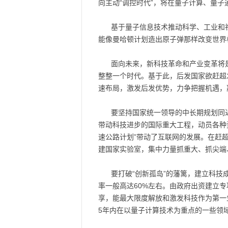
向主动“调控时代”，将在量子计算、量
基于量子信息技术推动科学、工业和社
能像曼哈顿计划造出原子弹那样改变世界
面向未来，新科技革命和产业变革将
整整一个时代。基于此，后发国家欲赶超
速布局，激发后发优势，力争把握机遇，
要坚持国家统一领导的中长期规划同
带动科技进步的国际重大工程，动员各种资
速公路计划”带动了互联网的发展。在赶
建国家实验室，集中力量抓重大、抓尖端
要打破“创新孤岛”的藩篱，建立科
率一般高达60%左右。由政府出资建立
享，能最大限度解放和激发科技作为第一
5年内在以量子计算技术为重点的一些领域