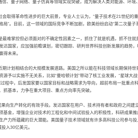
子通信、量子网络、量子仿真等领域实现突破，成为解决人类对能源、环境
会取得革命性进步的巨大前景，专业人士认为，“量子技术在21世纪的重
格局”。目前，这一领域的国际竞争不断加剧，欧美纷纷启动“第二次量子
是最难掌控但必须面对的不确定性因素之一，抓住了就是机遇，抓不住就
发达国家，应加强前瞻谋划，密切跟踪、研判世界科技创新发展的趋势，
赢得未来。
近期计划相结合的大规模发展道路。美国之所以能在科技领域长期保持世
源予以实施不无关系，比如“曼哈顿计划”带动了核工业发展，“星球大战
超过程中，后发国家要以国家目标和战略需求为导向，超前布局一批重点
、抓基本，力争在重大项目、重点方向率先突破。
技成果向生产转化的有效手段。发达国家在用户、技术持有者和政府之间建
专项基金，增强企业对技术的工程化和中间试验投入的积极性，科研成果
生产力所蕴藏的巨大潜能。美国量子技术领域就有许多高科技公司参与投入其
投入30亿美元。