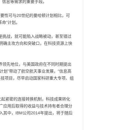
、信息等需求的重要手段。
要性可与20世纪的曼哈顿计划相比，可
革命”计划。
是挑战，就可能陷入战略被动，甚至错过
明确主攻方向和突破口，在科技资源上快
界领先地位，与美国政府在不同时期提出
计划”带动了航空航天事业发展，“信息高
科技项目，尽早启动国家科研重大专项、组
立起紧密的连接转换机制，科技成果转化
推广应用后取得的收益与技术持有者合理分
中，IBM公司2014年提出，将于随后