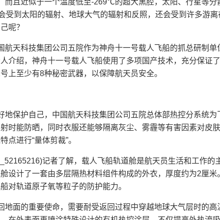
而且近似于一个温度低至-269℃的超大黑腔，太阳、行星等分
里会受到太阳的辐射、地球大气的辐射和反照，还会受到许多游
自己呢？
航天科技集团公司五院作为神舟十一号载人飞船的抓总研制单
责人介绍，神舟十一号载人飞船使用了多项国产技术，充分保证
号上至少有8种秘密武器，以保障航天员安全。
地保护自己，中国航天科技集团公司五院总体部热控分系统为飞
照射时能防晒，同时衣服还能够隔离灰尘、雾霾等有害因素对皮
特点进行“量体剪裁”。
b_52165216)记者了解，载人飞船轨道舱是航天员生活和工
舱设计了一套由多层隔热材料组件构成的外衣，厚度约为2厘米
飞船对轨道原子氧等粒子的防护能力。
地面的重要使命，需要耐受返回过程中穿越地球大气层时的高
，在外表面再喷涂特殊设计的有机热控涂层，不仅提高外热流吸