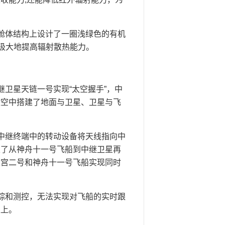
舱体结构上设计了一圈浅绿色的有机
极大地提高辐射散热能力。
卫星天链一号实现“太空握手”，中
太空中搭建了地面与卫星、卫星与飞
中继终端中的转动设备将天线指向中
立了从神舟十一号飞船到中继卫星再
天宫二号和神舟十一号飞船实现同时
踪和测控，无法实现对飞船的实时跟
以上。