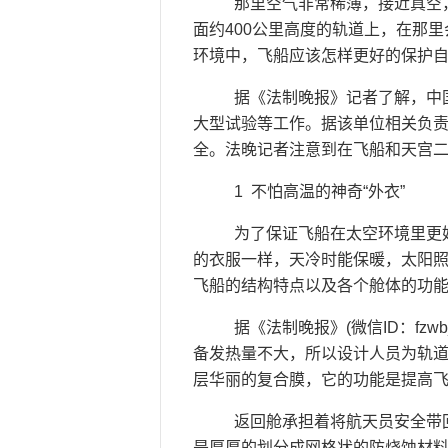
那里空气非常稀薄，接近真空，
面约400公里高度的轨道上，在那
环境中，飞船应该怎样更好的保护
据《法制晚报》记者了解，中国
大型试验等工作。据该单位相关负
全。法晚记者注意到在飞船和天宫二
1 不怕高温的神奇“外衣”
为了保证飞船在太空环境里更好
的衣服一样，天冷时能保暖，太阳
飞船的结构特点以及各个舱体的功能
据《法制晚报》(微信ID：fzw
备发热量不大，所以设计人员为轨道
层华丽的复合膜，它的功能是提高
返回舱承担着将航天员安全带回
是厚厚的划分成网格状的防烧蚀材料