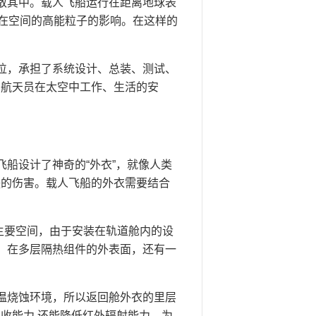
散其中。载人飞船运行在距离地球表
离在空间的高能粒子的影响。在这样的
位，承担了系统设计、总装、测试、
了航天员在太空中工作、生活的安
船设计了神奇的“外衣”，就像人类
肤的伤害。载人飞船的外衣需要结合
作的主要空间，由于安装在轨道舱内的设
。在多层隔热组件的外表面，还有一
温烧蚀环境，所以返回舱外衣的里层
收能力,还能降低红外辐射能力，为