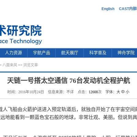
English
CAST内
人力资源
宇航产品
航天展厅
科学普及
神舟学院
>
八面来风
>> 浏览文章
天链一号搭太空通信 76台发动机全程护航
时间：2016年10月24日
信息来源：不详
点击：
12608
次
字体：
大
中
小
载人飞船由火箭护送进入预定轨道后，就独自开始了在宇宙空间
远远地能看到一颗蓝色宝石般的地球，非常壮观、美丽。但说到