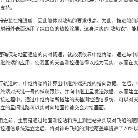
力支持。
安装在推进舱，因此舱体对散热的要求很高。为此，推进舱的
射器外表面选用了纯白色的热控涂层，这身清爽的“散热衣”，能
确保与地面通信的实时畅通，就必须依靠中继终端。通过与中继
中继终端的应用，使我国的天基测控通信得以成为现实，从而在
轨道时，中继终端将计算出中继终端天线的指向数据。之后，
继终端对天链一号的捕获跟踪，并向中继卫星发送数据，从而建
对接过程中，通过中继终端所搭建的天基测控通信系统，可以对
建立的星间链路可以实时向地面传输交会对接画面。
之前，主要是通过地面测控站和海上测控站来实现对飞船的跟
控通信系统建立之后，将对神舟飞船的测控覆盖率提高了70%