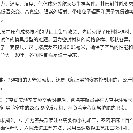
压力、温度、湿度、气体成分等航天员生存条件。其密封件除要
0℃高低温交变、高真空、强紫外辐射、带电粒子辐照和原子氧侵蚀
年。
人员在原有成熟技术的基础上集智攻关，先后克服了原材料选材
各试件的模具成型的难题。因为密封材料的规格多样、形状各异
了一套模具，尺寸精度差不超过0.01毫米，确保了产品的性能
命大于30年，各项性能满足设计要求。
力75吨级的火箭发动机，还是飞船上实施姿态控制用的几公斤
失。
宫二号”空间实验室实施交会对接后，两名宇航员要在太空中驻留
空间实验室中的28台姿控发动机，担负着全程保驾护航的职责。
N发动机研制中，推力室头部喷注器需要微小孔加工，密密麻麻上百
确保精度，六院改进工艺方法，采用高速数控工艺加工微小孔，