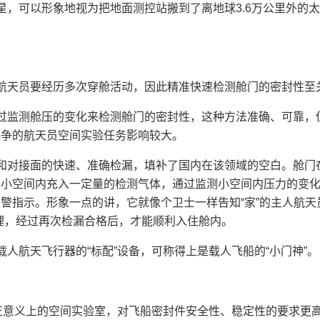
，可以形象地视为把地面测控站搬到了离地球3.6万公里外的
天员要经历多次穿舱活动，因此精准快速检测舱门的密封性至
监测舱压的变化来检测舱门的密封性，这种方法准确、可靠，
必争的航天员空间实验任务影响较大。
对接面的快速、准确检漏，填补了国内在该领域的空白。舱门
向小空间内充入一定量的检测气体，通过监测小空间内压力的变
警指示。形象一点的讲，它就像个卫士一样告知“家”的主人航天
理，经过再次检漏合格后，才能顺利入住舱内。
人航天飞行器的“标配”设备，可称得上是载人飞船的“小门神”。
正意义上的空间实验室，对飞船密封件安全性、稳定性的要求更高