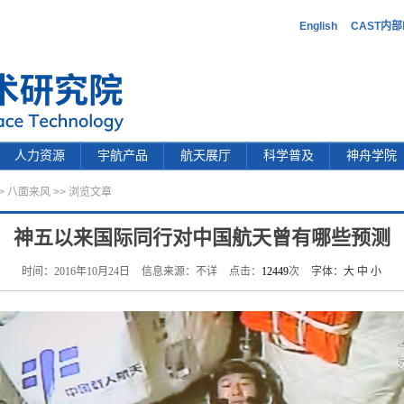
English
CAST内
人力资源
宇航产品
航天展厅
科学普及
神舟学院
>
八面来风
>> 浏览文章
神五以来国际同行对中国航天曾有哪些预测
时间：2016年10月24日
信息来源：不详
点击：
12449
次
字体：
大
中
小