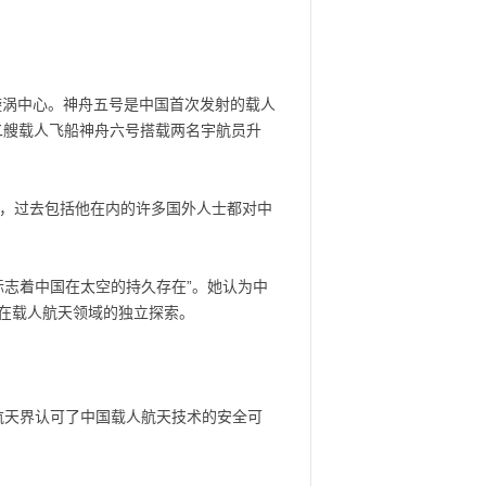
的漩涡中心。神舟五号是中国首次发射的载人
二艘载人飞船神舟六号搭载两名宇航员升
佩，过去包括他在内的许多国外人士都对中
标志着中国在太空的持久存在”。她认为中
在载人航天领域的独立探索。
航天界认可了中国载人航天技术的安全可