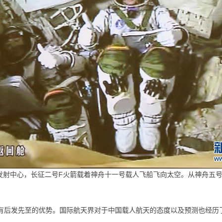
星发射中心，长征二号F火箭载着神舟十一号载人飞船飞向太空。从神舟五
有后发先至的优势。国际航天界对于中国载人航天的态度以及预测也经历