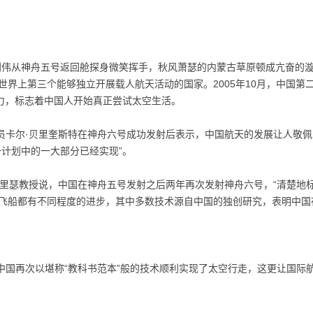
员杨利伟从神舟五号返回舱探身微笑挥手，秋风萧瑟的内蒙古草原顿成亢奋
世界上第三个能够独立开展载人航天活动的国家。2005年10月，中国第
能力，标志着中国人开始真正尝试太空生活。
员卡尔·贝里奎斯特在神舟六号成功发射后表示，中国航天的发展让人敬
一计划中的一大部分已经实现”。
弗里瑟教授说，中国在神舟五号发射之后两年再次发射神舟六号，“清楚地
飞船都有不同程度的进步，其中多数技术源自中国的独创研究，表明中国
中国再次以堪称“教科书范本”般的技术顺利实现了太空行走，这更让国际