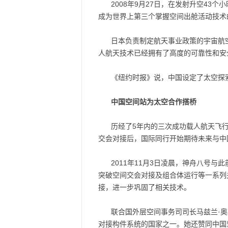
2008年9月27日，在发射升空4
成为世界上第三个掌握空间出舱活动技术
日本负责制定航天事业政策的宇宙航
人航天技术已经拥有了高度的可靠性和安
《纽约时报》说，中国设定了太空探索
中国空间站为太空合作搭桥
历经了5年内的三次成功载人航天飞行
交会对接后，国际同行开始期待未来与中
2011年11月3日凌晨，神舟八号
突破空间交会对接及组合体运行等一系列关
接，进一步巩固了相关技术。
联合国外层空间事务司司长马兹兰·
对接构件系统的国家之一。她还赞同中国