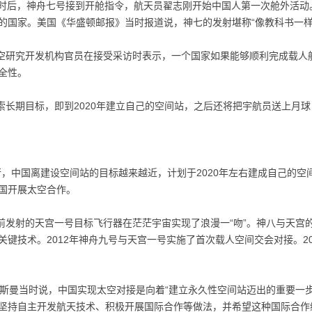
3个小时后，神舟七号接到开舱指令，航天员翟志刚开始中国人第一次舱外活动
的国家。美国《华盛顿邮报》当时报道说，神七的发射堪称“像教科书一样
空研究开发机构官员在接受采访时表示，一个国家如果能够顺利完成载人
全性。
长期目标，即到2020年建立自己的空间站，之后还将把宇航员送上月球
，中国离建设空间站的目标越来越近，计划于2020年左右建成自己的空间
国开展太空合作。
与此前发射的天宫一号目标飞行器在茫茫宇宙实现了浪漫一“吻”。神八与天
键技术。2012年神舟九号与天宫一号实施了首次载人空间交会对接。2
奥斯曼当时说，中国实现太空对接是向着“建立永久性空间站迈出的重要一
坚持自主开发航天技术、积极开展国际合作等做法，并希望这种国际合作