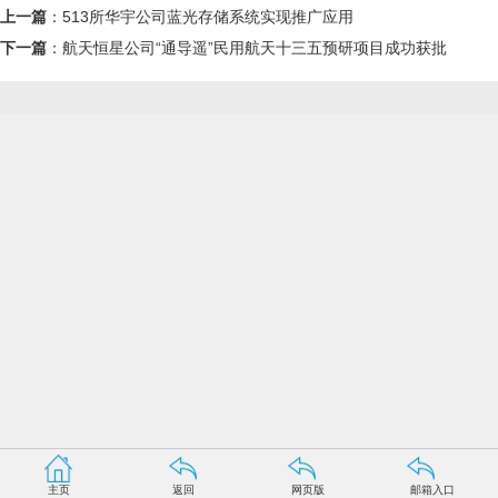
上一篇
：
513所华宇公司蓝光存储系统实现推广应用
下一篇
：
航天恒星公司“通导遥”民用航天十三五预研项目成功获批
主页
返回
网页版
邮箱入口