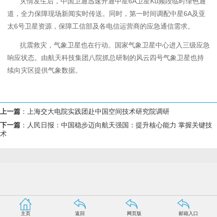
灾情发生后，中国卫通迅速开通中星6A卫星Ku频段临时绿色通
道，全力保障现场新闻实时传送。同时，第一时间调配中星6A及亚
太6号卫星资源，保障工信部及各电信运营商的应急通信需求。
抗震救灾，气象卫星也在行动。国家气象卫星中心进入三级应急
响应状态。由航天科技集团八院抓总研制的风云四号气象卫星也持
续向灾区提供气象数据。
上一篇
：
上海交大电院实践团赴中国空间技术研究院调研
下一篇
：
人民日报：中国稳步迈向航天强国：提升核心能力 掌握关键技
术
主页
返回
网页版
邮箱入口