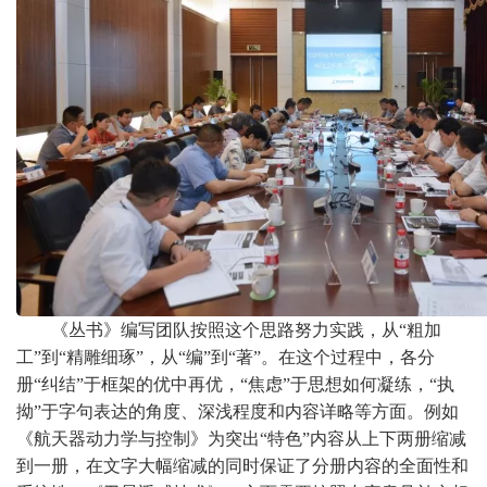
《丛书》编写团队按照这个思路努力实践，从“粗加
工”到“精雕细琢”，从“编”到“著”。在这个过程中，各分
册“纠结”于框架的优中再优，“焦虑”于思想如何凝练，“执
拗”于字句表达的角度、深浅程度和内容详略等方面。例如
《航天器动力学与控制》为突出“特色”内容从上下两册缩减
到一册，在文字大幅缩减的同时保证了分册内容的全面性和