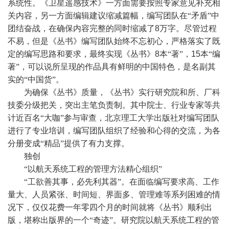
系统性。《卫星遥感技术》一方面需要按照专家意见补充相
关内容，另一方面编辑建议缩减篇幅，编写团队在“矛盾”中
团结奋战，在确保内容完整的同时缩减了
8
万字。尽管过程
不易，但是《丛书》编写团队始终不忘初心，严格落实了既
定的编写思路和要求，最终实现《丛书》
8
本“著”，
15
本“编
著”，可以说所呈现的作品具有鲜明的中国特色，是名副其
实的“中国货”。
为确保《丛书》质量，《丛书》实行研究院和所、厂科
技委分级把关，突出主笔负责制。其中院士、行业专家等共
计近百名“大咖”参与审查，北京理工大学出版社对编写团队
进行了专业培训，编写团队组织了经验和心得的交流，为各
分册变成“精品”提供了有力支撑。
独创
“以航天系统工程的管理方法精心组织”
“工欲善其事，必先利其器”。在面临编写要求高、工作
量大、人员紧张、时间短、界面多、管理难等系列困难的情
况下，仅仅花费一年零四个月的时间就将《丛书》顺利出
版，堪称出版界的一个“奇迹”。研究院以航天系统工程的管