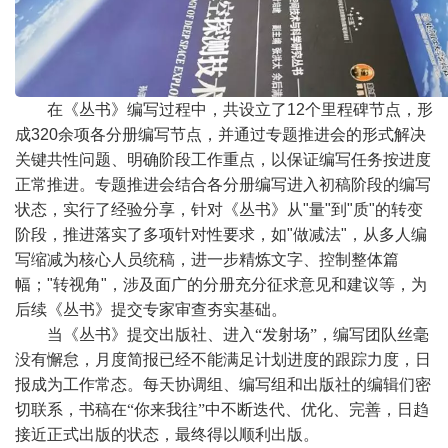
在《丛书》编写过程中，共设立了
12
个里程碑节点，形
成
320
余项各分册编写节点，并通过专题推进会的形式解决
关键共性问题、明确阶段工作重点，以保证编写任务按进度
正常推进。专题推进会结合各分册编写进入初稿阶段的编写
状态，实行了经验分享，针对《丛书》从
"
量
"
到
"
质
"
的转变
阶段，推进落实了多项针对性要求，如
"
做减法
"
，从多人编
写缩减为核心人员统稿，进一步精炼文字、控制整体篇
幅；
"
转视角
"
，涉及面广的分册充分征求意见和建议等，为
后续《丛书》提交专家审查夯实基础。
当《丛书》提交出版社、进入“发射场”，编写团队丝毫
没有懈怠，月度简报已经不能满足计划进度的跟踪力度，日
报成为工作常态。每天协调组、编写组和出版社的编辑们密
切联系，书稿在“你来我往”中不断迭代、优化、完善，日趋
接近正式出版的状态，最终得以顺利出版。