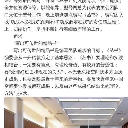
证》等分册的编写，并将《丛书》列入院专项工作，提供了
全方位资源保障。以院领导、型号两总为代表的主创团队，
白天忙于型号工作，晚上加班加点编写《丛书》。编写团队
以
"
功成不必在我
"
的胸怀和
"
功成必定在我
"
的责任感迎难而
上，团结协作，坚持不懈进行着细致严谨的工作。
追求
“写出可传世的精品书”
写出可传世的精品书是编写团队追求的目标，《丛书》
编委会从一开始就拟定了基本思路：《丛书》要理论和实践
相结合，一定要有新意、有理论价值、有较好的普适性；
要“处理好过去和现在的关系”，不光要总结空间技术方面历
史成果，也要反映最近十年来的新事物。要反映近年来中国
空间事业发展所获成果，以及由这些成果总结出来的理论、
方法与技术。