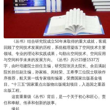
《丛书》结合研究院成立
50
年来取得的重大成就，客观
回顾了空间技术发展的历程，系统梳理凝练了空间技术主要
领域、专业的理论和实践成果，勾勒出空间技术、空间应用
与空间科学未来的发展方向。《丛书》共计
23
册
1537
万
字，由叶培建院士担任主编，研究院张洪太院长、余后满副
院长担任副主编，孙家栋、闵桂荣、王希季三位院士联袂作
序推荐，航天第一线专家领衔编著，荣膺国家出版基金项
目、“十三五”国家重点出版物出版规划项目，入选国之重器
出版工程。
这套重量级《丛书》背后，是一个关于初心和匠心、责
任和奉献、传承和创新的故事。
缘起