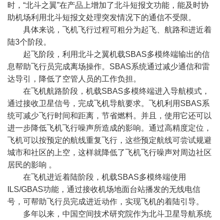
时，
“
北斗之翼
”
在产品上增加了北斗短报文功能，能及时协
助机场利用北斗短报文处理突发情况下的通信不受限。
具体来说，飞机飞行过程可粗分为起飞、航路和进近着
陆
3
个阶段。
起飞阶段，利用北斗之翼机载
SBAS
多模终端输出的信
息帮助飞行员完成离场操作。
SBAS
系统通过减少通信和雷
达导引，降低了空管人员的工作负担。
在飞机航路阶段，机载
SBAS
多模终端进入导航模式，
通过接收卫星信号，完成飞机导航要求。飞机利用
SBAS
系
统可减少飞行时间和距离，节省燃料。并且，使用它还可以
进一步降低飞机飞行噪声所造成的影响。通过高精度定位，
飞机可以按预定的航线重复飞行，这些预定航线可尝试规避
城市和社区的上空，这样就降低了飞机飞行噪声对周边社区
居民的影响
。
在飞机进近着陆阶段，机载
SBAS
多模终端使用
ILS/GBAS
功能，通过接收机场地面台站播发的无线电信
号，可帮助飞行员完成进近动作，实现飞机的着陆引导。
多年以来，中国空间技术研究院作为北斗卫星导航系统