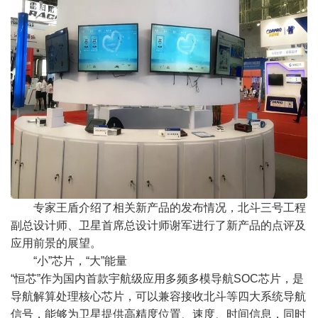
专家王盾介绍了相关新产品的发布情况，北斗三号工程
副总设计师、卫星首席总设计师谢军进行了新产品的点评及
应用前景的展望。
“
小
”
芯片，
“
大
”
能量
“
恒芯
”
作为国内首款宇航级应用多频多模导航
SOC
芯片，是
导航解算处理核心芯片，可以兼容接收北斗等四大系统导航
信号，能够为卫星提供高精度位置、速度、时间信息，同时