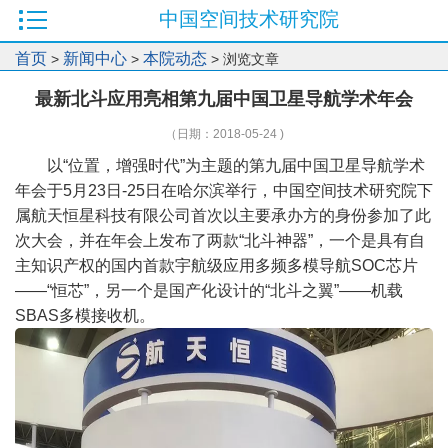
中国空间技术研究院
首页
新闻中心
本院动态
>
>
> 浏览文章
最新北斗应用亮相第九届中国卫星导航学术年会
（日期：2018-05-24 )
以
“
位置，增强时代
”
为主题的第九届中国卫星导航学术
年会于
5
月
23
日
-25
日在哈尔滨举行，中国空间技术研究院下
属航天恒星科技有限公司首次以主要承办方的身份参加了此
次大会，并在年会上发布了两款
“
北斗神器
”
，一个是具有自
主知识产权的国内首款宇航级应用多频多模导航
SOC
芯片
——“
恒芯
”
，另一个是国产化设计的
“
北斗之翼
”——
机载
SBAS
多模接收机。