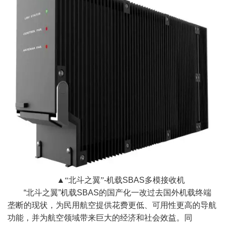
▲“北斗之翼”
-
机载
SBAS
多模接收机
“
北斗之翼
”
机载
SBAS
的国产化一改过去国外机载终端
垄断的现状，为民用航空提供花费更低、可用性更高的导航
功能，并为航空领域带来巨大的经济和社会效益。同