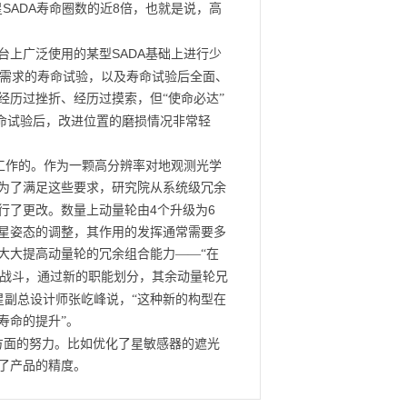
SADA
8
星
寿命圈数的近
倍，也就是说，高
SADA
台上广泛使用的某型
基础上进行少
需求的寿命试验，以及寿命试验后全面、
历过挫折、经历过摸索，但“使命必达”
命试验后，改进位置的磨损情况非常轻
工作的。作为一颗高分辨率对地观测光学
为了满足这些要求，研究院从系统级冗余
4
6
行了更改。数量上动量轮由
个升级为
星姿态的调整，其作用的发挥通常需要多
大大提高动量轮的冗余组合能力——“在
战斗，通过新的职能划分，其余动量轮兄
星副总设计师张屹峰说，“这种新的构型在
寿命的提升”。
方面的努力。比如优化了星敏感器的遮光
了产品的精度。