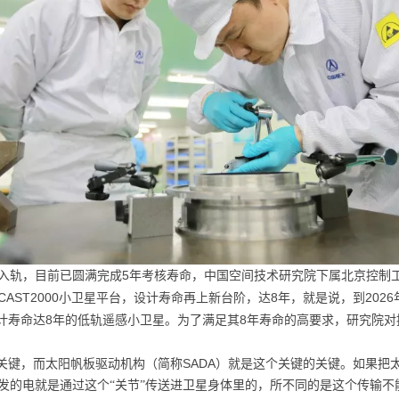
5
入轨，目前已圆满完成
年考核寿命，中国空间技术研究院下属北京控制
CAST2000
8
2026
小卫星平台，设计寿命再上新台阶，达
年，就是说，到
8
8
计寿命达
年的低轨遥感小卫星。为了满足其
年寿命的高要求，研究院对
SADA
是关键，而太阳帆板驱动机构（简称
）就是这个关键的关键。如果把
发的电就是通过这个“关节”传送进卫星身体里的，所不同的是这个传输不