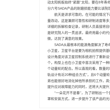
8
动太阳帆板始终“紧跟”太阳，要在
年寿
SADA
分六号
产品的耐磨损能力要比该院
航天是讲求可靠的，在可能的情况下
量改动，这是兼顾可靠性和研制进度等多
详细的拆解检查记录，研制人员直接将目
是研究院人的一贯追求，最终用最小的代
微，达到了满意的效果。
SADA
从最根本的能源角度解决了寿
小卫星，卫星平台是要为相机拍照提供基
设计角度对该卫星控制系统进行了重新设
个，构型上也在小卫星中首次采用了一种
个动量轮的配合。所以直观的看，数量的
20
6
轨设计有近
种组合方式”，且
个动量轮
弟也能很好地消化掉他所承担的工作，高
提升应对故障能力的同时，还将大大提升
“一朵花开不是春”，为了研制出一
罩和安装方式，进一步提升了该产品的光