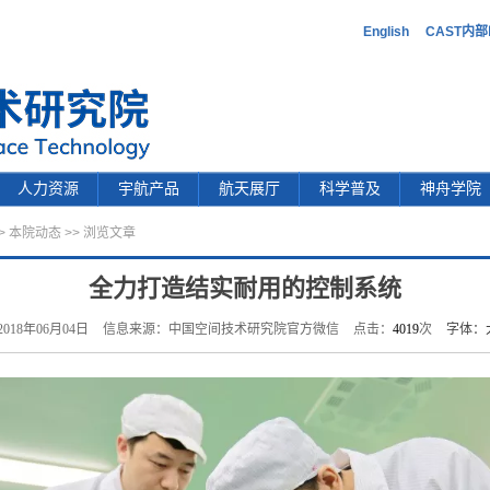
English
CAST内
人力资源
宇航产品
航天展厅
科学普及
神舟学院
>
本院动态
>> 浏览文章
全力打造结实耐用的控制系统
018年06月04日
信息来源：中国空间技术研究院官方微信
点击：
4019
次
字体：