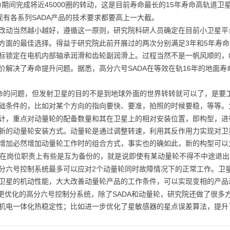
45000
15
命期间完成将近
圈的转动，这是目前寿命最长的
年寿命高轨道卫
SADA
现有各系列
产品的技术要求都要高上一大截。
改动当然越小越好，遵循这一原则，研究院科研人员确定在目前小卫星平
3
5
方面的最佳选择。得益于研究院此前开展过的两次分别满足
年和
年寿命
标锁定在电机内部轴承润滑和齿轮副润滑上。过程当然不是一帆风顺的，经
SADA
16
价解决了寿命提升问题。据悉，高分六号
在等效在轨
年的地面寿
命的问题，但发射卫星的目的不是到地球外面的世界转转就可以了，是要
础条件的，比如对某个方向的指向要快、要准，拍照的时候要稳，等等。
计，重点对动量轮的配备数量和其在卫星上的相对安装位置，即构型，进
新的动量轮安装方式。动量轮是通过调整转速，利用其反作用力实现对卫
增加必然增加动量轮工作时的组合方式，事实也的确如此，新的构型可以
在岗位职责上有些是互为备份的，就是说即使有某动量轮不得不中途退出
2
分六号控制系统最多可以应对
个动量轮同时故障情况下的正常工作。卫
卫星的机动性能，大大改善动量轮产品的工作条件，可以实现变相的产品
SADA
个更优化的高分六号控制分系统，除了
和动量轮，研究院还做了很多
机电一体化热稳定性；比如进一步优化了星敏感器的星点误差算法，提升