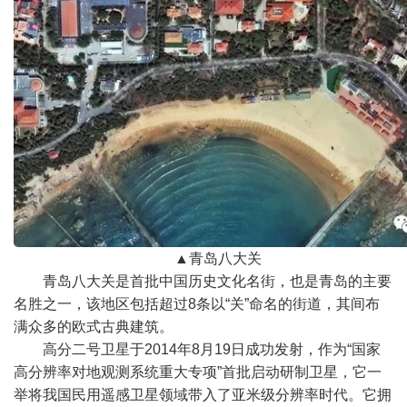
▲
青岛八大关
青岛八大关是首批中国历史文化名街，也是青岛的主要
名胜之一，该地区包括超过
8
条以
“
关
”
命名的街道，其间布
满众多的欧式古典建筑。
高分二号卫星于
2014
年
8
月
19
日成功发射，作为
“
国家
高分辨率对地观测系统重大专项
”
首批启动研制卫星，它一
举将我国民用遥感卫星领域带入了亚米级分辨率时代。它拥