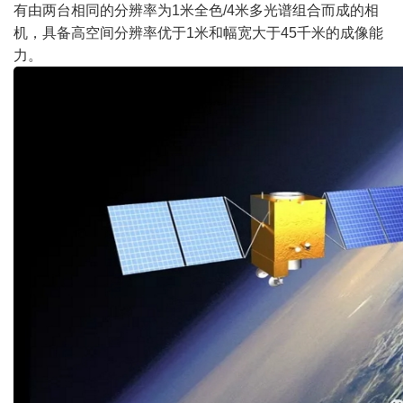
有由两台相同的分辨率为
1
米全色
/4
米多光谱组合而成的相
机，具备高空间分辨率优于
1
米和幅宽大于
45
千米的成像能
力。