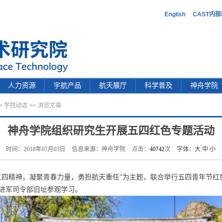
English
CAST内
人力资源
宇航产品
航天展厅
科学普及
神舟学院
>
学院动态
>> 浏览文章
神舟学院组织研究生开展五四红色专题活动
时间：2018年07月03日
信息来源：神舟学院
点击：
40742
次
字体：
大
中
小
五四精神，凝聚青春力量，勇担航天重任”为主题，联合举行五四青年节红
进军司令部旧址参观学习。