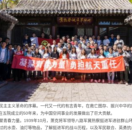
新民主主义革命的序幕。一代又一代的有志青年，在救亡图存、振兴中华
50
在五院成立的
年来，为中国空间事业的发展做出了巨大贡献。
1939
10
聚青春力量。
年
月，萧克将军领导八路军冀热察挺进军进驻群山
过的水壶、油灯等物品，了解挺进军的战斗历程，以及军民联合、英勇抗