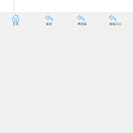
主页
返回
网页版
邮箱入口
(901)自动控制原理.pdf