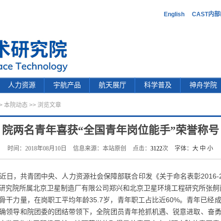
English
CAST内
人力资源
宇航产品
航天展厅
科学普及
神舟学院
>
本院动态
>> 浏览文章
院两名青年喜获“全国青年岗位能手”荣誉称号
时间：2018年08月10日
信息来源：本站原创
点击：
3122
次
字体：
大
中
小
日，共青团中央、人力资源社会保障部联合印发《关于命名表彰2016-
研究院所属北京卫星制造厂有限公司郑兴和北京卫星环境工程研究所张舸两
骨干力量，在岗职工平均年龄35.7岁，青年职工占比近60%。青年已经
确领导和院团委的团结带领下，全院团员青年抢抓机遇、锐意进取、奋