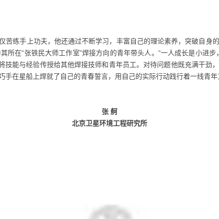
仅苦练手上功夫，他还通过不断学习，丰富自己的理论素养，突破自身
为其所在“张铁民大师工作室”焊接方向的青年带头人。“一人成长是小进步
留地将技能与经验传授给其他焊接技师和青年员工。对待问题他既充满干劲
巧手在星船上焊就了自己的青春誓言，用自己的实际行动践行着一线青年
张 舸
北京卫星环境工程研究所