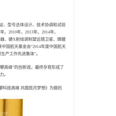
论证、型号总体设计、技术协调和试验
010年、2013年、2014年、
验器、硬X射线调制望远镜卫星、嫦娥
获中国航天基金会“2014年度中国航天
科研生产工作先进集体”。
勇攀高峰”的创新观，最终孕育形成了
力。
攀科技高峰 共圆揽月梦想》为题的