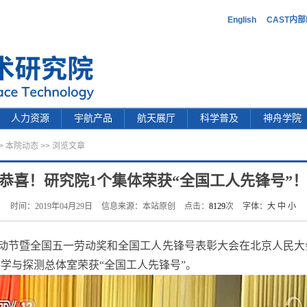
English
CAST内
人力资源
宇航产品
航天展厅
科学普及
神舟学院
>
本院动态
>> 浏览文章
恭喜！研究院1个集体荣获“全国工人先锋号”
时间：2019年04月29日
信息来源：本站原创
点击：
8129
次
字体：
大
中
小
国际劳动节暨全国五一劳动奖和全国工人先锋号表彰大会在北京人民
学与探测总体室荣获“全国工人先锋号”。