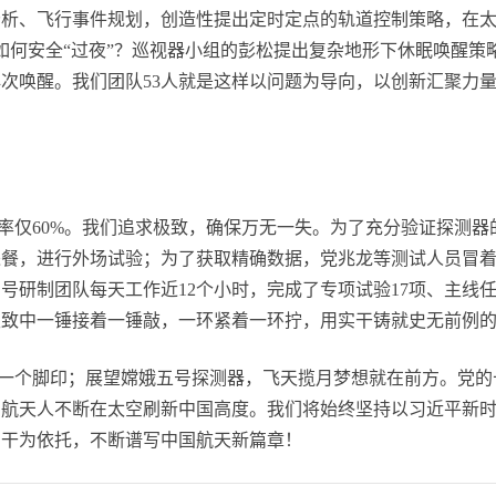
分析、飞行事件规划，创造性提出定时定点的轨道控制策略，在
，如何安全“过夜”？巡视器小组的彭松提出复杂地形下休眠唤醒
次唤醒。我们团队53人就是这样以问题为导向，以创新汇聚力量
率仅60%。我们追求极致，确保万无一失。为了充分验证探测器
进餐，进行外场试验；为了获取精确数据，党兆龙等测试人员冒
号研制团队每天工作近12个小时，完成了专项试验17项、主线任务
极致中一锤接着一锤敲，一环紧着一环拧，用实干铸就史无前例
一个脚印；展望嫦娥五号探测器，飞天揽月梦想就在前方。党的
引航天人不断在太空刷新中国高度。我们将始终坚持以习近平新
实干为依托，不断谱写中国航天新篇章！