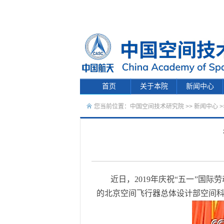
首页
关于本院
新闻中心
您当前位置：
中国空间技术研究院
>>
新闻中心
>
近日，2019年庆祝“五一”
的北京空间飞行器总体设计部空间科