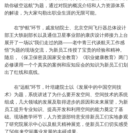
助你破空远航”为题，通过对院的概况介绍和人力资源体系
的解读，为大家勾勒出职业生涯的无限可能。
在“护航”环节，戚发轫院士、北京空间飞行器总体设计
部王大轶副部长以及通信卫星事业部的康庆设计师接力上台
展开了一场以“我们走过的路——老中青三代谈航天工作感
悟”为题的现场交流，为新员工传授了宝贵的经验和精神。
随后，《保卫保密及国家安全教育》《职业健康教育》两门
必修课用一个个真实的案例和应知应会的知识为新员工们划
出了红线和底线。
在“远航”环节，叶培建院士以《发展中的中国空间技
术》为题，系统讲述了为什么要开发空间、空间技术的系统
组成，几大领域的发展及取得进步的原因和未来展望，为新
员工提升专业知识、提高开发和利用空间的能力奠定了基
础。现场教学环节，人力资源部特意安排新员工们实地参观
了研究院展示中心以及航天精神展览，使新员工们切实感受
了50年来空间事业发展的丰硕成果。