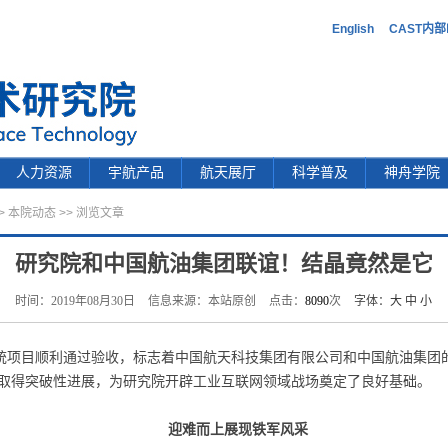
English
CAST内
人力资源
宇航产品
航天展厅
科学普及
神舟学院
>
本院动态
>> 浏览文章
研究院和中国航油集团联谊！结晶竟然是它
时间：2019年08月30日
信息来源：本站原创
点击：
8090
次
字体：
大
中
小
系统项目顺利通过验收，标志着中国航天科技集团有限公司和中国航油集团
取得突破性进展，为研究院开辟工业互联网领域战场奠定了良好基础。
迎难而上展现铁军风采