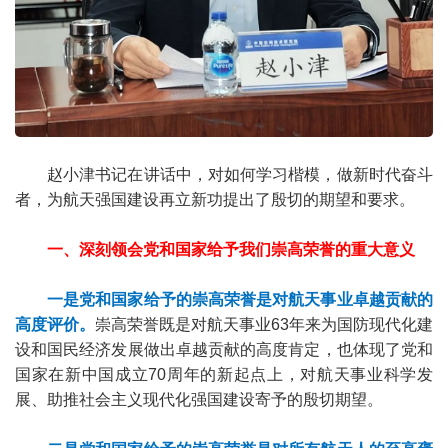
赵小津书记在讲话中，对如何学习楷模，做新时代奋斗
者，为航天强国建设再立新功提出了殷切的期望和要求。
一、深刻领会党和国家给予我们崇高荣誉的重大意义
一是党和国家给予的崇高荣誉是对航天事业卓越贡献的
高度评价。
崇高荣誉既是对航天事业63年来为国防现代化建
设和国民经济发展做出卓越贡献的高度肯定，也体现了党和
国家在新中国成立70周年的新起点上，对航天事业科学发
展、助推社会主义现代化强国建设寄予的殷切期望。