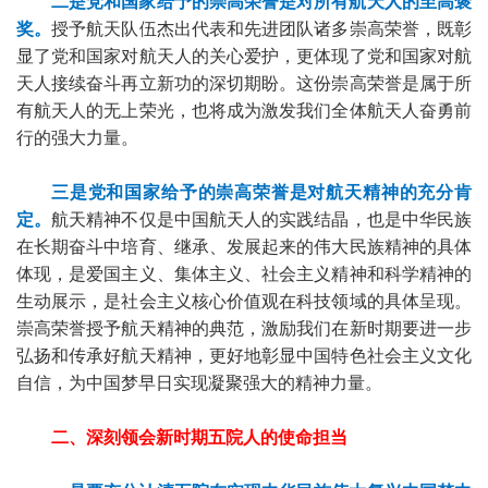
二是党和国家给予的崇高荣誉是对所有航天人的至高褒
奖。
授予航天队伍杰出代表和先进团队诸多崇高荣誉，既彰
显了党和国家对航天人的关心爱护，更体现了党和国家对航
天人接续奋斗再立新功的深切期盼。这份崇高荣誉是属于所
有航天人的无上荣光，也将成为激发我们全体航天人奋勇前
行的强大力量。
三是党和国家给予的崇高荣誉是对航天精神的充分肯
定。
航天精神不仅是中国航天人的实践结晶，也是中华民族
在长期奋斗中培育、继承、发展起来的伟大民族精神的具体
体现，是爱国主义、集体主义、社会主义精神和科学精神的
生动展示，是社会主义核心价值观在科技领域的具体呈现。
崇高荣誉授予航天精神的典范，激励我们在新时期要进一步
弘扬和传承好航天精神，更好地彰显中国特色社会主义文化
自信，为中国梦早日实现凝聚强大的精神力量。
二、深刻领会新时期五院人的使命担当