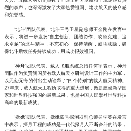
天人、五院人的历史重托！叶院士的分享赢得了现场观众热
烈的掌声，也深深激发了大家热爱祖国、建功航天的使命感
和荣誉感。
“北斗”团队代表、北斗三号卫星副总师王金刚在发言中
表示，将进一步发扬“自主创新、团结协作、攻坚克难、追
求卓越”的北斗精神，不忘初心，保持清醒，戒骄戒躁，确
保北斗后续任务持续成功，用成功报效祖国。
“神舟”团队代表、载人飞船系统总指挥何宇表示，神舟
团队作为负责我国所有载人航天器研制设计工作的主力军，
以无怨无悔的付出生动诠释了“四个特别”的载人航天精神。
27年来，载人航天工程所取得的重大进展，既是建设新型国
家和世界科技强国的最新成果，也是中国人民攀登世界科技
高峰的最新成就。
“嫦娥”团队代表、嫦娥四号探测器副总师吴学英在发言
中表示，探月工程的成功是一代代探月人不断奋斗的结果，