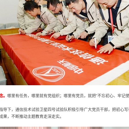
念。
哪里有任务，哪里就有党组织；哪里有党员，就把“不忘初心、牢记使
指导下，通信技术试验卫星四号试验队积极引导广大党员干部，把初心写
成果，不断推动主题教育走深走实。