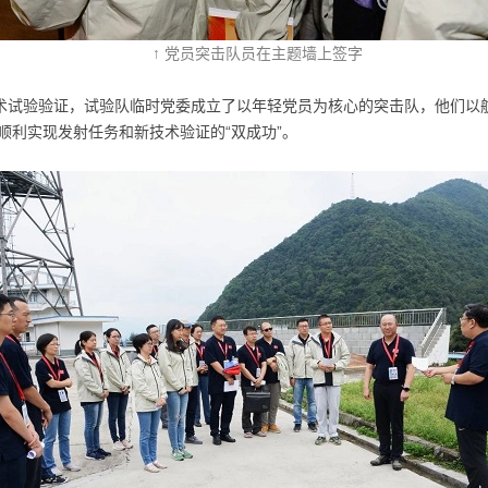
↑ 党员突击队员在主题墙上签字
技术试验验证，试验队临时党委成立了以年轻党员为核心的突击队，他们以
顺利实现发射任务和新技术验证的“双成功”。