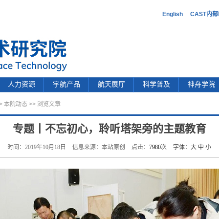
English
CAST内
人力资源
宇航产品
航天展厅
科学普及
神舟学院
>
本院动态
>> 浏览文章
专题丨不忘初心，聆听塔架旁的主题教育
时间：2019年10月18日
信息来源：本站原创
点击：
7980
次
字体：
大
中
小