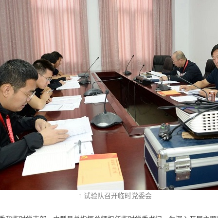
↑ 试验队召开临时党委会