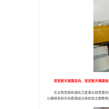
坚定航天报国志向，坚定航天强国信
在五院党委和通信卫星事业部党委的
以确保发射任务圆满成功来检验主题教育