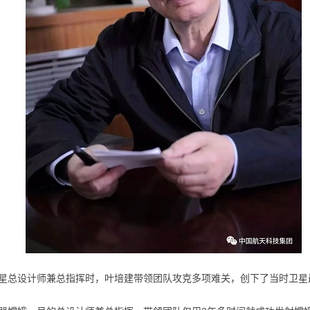
星总设计师兼总指挥时，叶培建带领团队攻克多项难关，创下了当时卫星