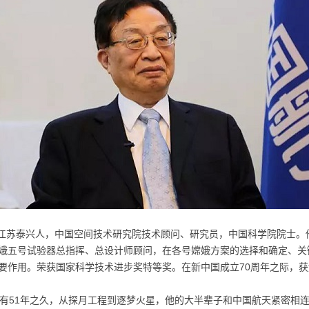
生，江苏泰兴人，中国空间技术研究院技术顾问、研究员，中国科学院院士
娥五号试验器总指挥、总设计师顾问，在各号嫦娥方案的选择和确定、关
要作用。荣获国家科学技术进步奖特等奖。在新中国成立70周年之际，获
已有51年之久，从探月工程到逐梦火星，他的大半辈子和中国航天紧密相