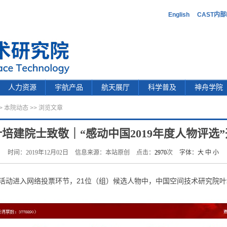
English
CAST内
人力资源
宇航产品
航天展厅
科学普及
神舟学院
>
本院动态
>> 浏览文章
培建院士致敬｜“感动中国2019年度人物评选
时间：2019年12月02日
信息来源：本站原创
点击：
2970
次
字体：
大
中
小
选”活动进入网络投票环节，21位（组）候选人物中，中国空间技术研究院