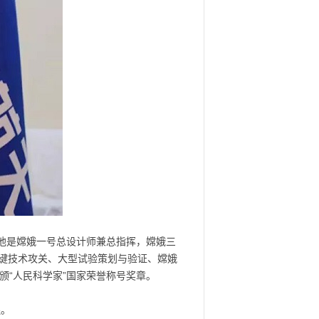
。他是嫦娥一号总设计师兼总指挥，嫦娥三
键技术攻关、大型试验策划与验证、嫦娥
颁“人民科学家”国家荣誉称号奖章。
连。