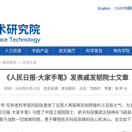
English
CAST内
人力资源
宇航产品
航天展厅
科学普及
神舟学院
>
媒体聚焦
>> 浏览文章
《人民日报·大家手笔》发表戚发轫院士文章
时间：2020年05月12日
信息来源：本站原创
点击：
7335
次
字体：
大
中
小
一号”任务老科学家的回信激发了五院人再接再厉创辉煌的斗志和士气，为
人民日报·大家手笔》刊登了中国工程院院士、航天科技集团五院神舟飞船
敢于战胜一切艰难险阻，勇于攀登航天科技高峰的信心和决心。全文如下