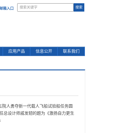
部邮箱入口
应用产品
信息公开
联系我们
五院人勇夺新一代载人飞船试验船任务圆
首任总设计师戚发轫的题为《激扬自力更生
↓