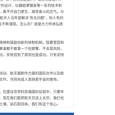
”的设计、仪器舱罩镀金等一系列技术和
，离不开自力更生、艰苦奋斗的志气。与
航天人当年是解决“有无问题”，别人有的
会不断涌现。怎么办？就是大力传承弘扬
精神和鼓励创新的体制机制。既要宽容和
果谁都不敢第一个吃螃蟹、不去冒风险，
功，失败找到了原因也是成功。只有坚持
培训、航天服制作方面的国际合作以及航
合作，共同完成人类探索宇宙的使命。
国。在建设世界科技强国的征程中，只要牢
。现在我们能把航天员送上太空，我们也
土壤、岩石取回来。我们有这个信心。