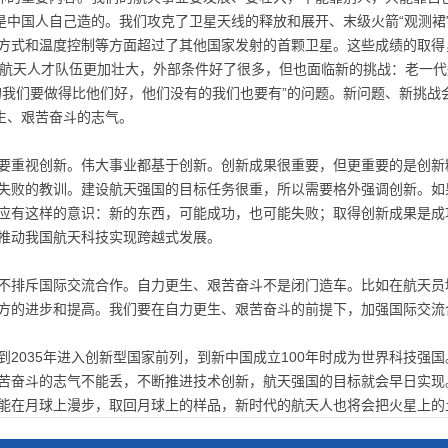
都是中国人自己造的。我们攻克了卫星天线的释放和展开、末级火箭“观测裙
方式和温度控制等方面超过了其他国家发射的首颗卫星。这些成绩的取得
、航天人才队伍更加壮大，外部条件好了很多，但也面临新的挑战：老一代
的我们要做得比他们好，他们没有的我们也要有”的问题。新问题、新挑战
生、艰苦奋斗的志气。
要重视创新。伟大事业都基于创新。创新成果很重要，但更重要的是创新
失败的教训。建设航天强国的目标任务很重，所以需要格外强调创新。如
应有这样的意识：新的东西，可能成功，也可能失败；取得创新成果是成
推动我国航天科技实现跨越式发展。
不排斥国际交流合作。自力更生、艰苦奋斗不是闭门造车。比如在航天员
方的进步和提高。我们要在自力更生、艰苦奋斗的前提下，加强国际交流
到2035年进入创新型国家前列，到新中国成立100年时成为世界科技强
苦奋斗的志气不能丢，不断推进技术创新，航天强国的目标就会早日实现
能在月球上漫步，取回月球上的样品，新时代的航天人也将会把火星上的