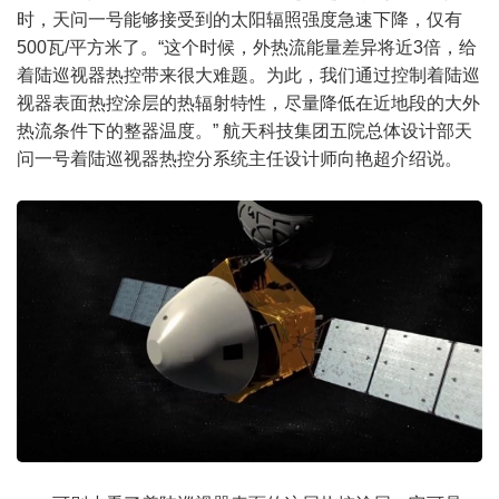
时，天问一号能够接受到的太阳辐照强度急速下降，仅有
500瓦/平方米了。“这个时候，外热流能量差异将近3倍，给
着陆巡视器热控带来很大难题。为此，我们通过控制着陆巡
视器表面热控涂层的热辐射特性，尽量降低在近地段的大外
热流条件下的整器温度。” 航天科技集团五院总体设计部天
问一号着陆巡视器热控分系统主任设计师向艳超介绍说。