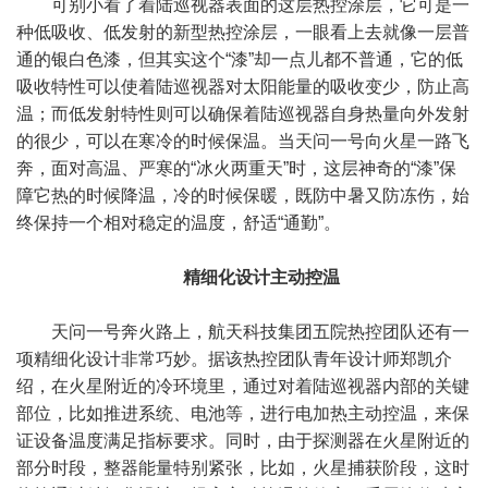
可别小看了着陆巡视器表面的这层热控涂层，它可是一
种低吸收、低发射的新型热控涂层，一眼看上去就像一层普
通的银白色漆，但其实这个“漆”却一点儿都不普通，它的低
吸收特性可以使着陆巡视器对太阳能量的吸收变少，防止高
温；而低发射特性则可以确保着陆巡视器自身热量向外发射
的很少，可以在寒冷的时候保温。当天问一号向火星一路飞
奔，面对高温、严寒的“冰火两重天”时，这层神奇的“漆”保
障它热的时候降温，冷的时候保暖，既防中暑又防冻伤，始
终保持一个相对稳定的温度，舒适“通勤”。
精细化设计主动控温
天问一号奔火路上，航天科技集团五院热控团队还有一
项精细化设计非常巧妙。据该热控团队青年设计师郑凯介
绍，在火星附近的冷环境里，通过对着陆巡视器内部的关键
部位，比如推进系统、电池等，进行电加热主动控温，来保
证设备温度满足指标要求。同时，由于探测器在火星附近的
部分时段，整器能量特别紧张，比如，火星捕获阶段，这时