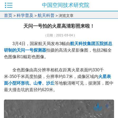
中国空间技术研究院
首页
科学普及
航天科普
>
>
> 浏览文章
天问一号拍的火星高清彩照来啦！
（日期：2021-03-04 )
3月4日，国家航天局发布3幅由
航天科技集团五院抓总
研制的天问一号探测器
拍摄的高清火星影像图，包括2幅全
色图像和1幅彩色图像。
全色图像由高分辨率相机在距离火星表面约330千
米-350千米高度拍摄，分辨率约0.7米，成像区域内
火星表
面小型环形坑、山脊、沙丘
等地貌清晰可见，据测算，图中
最大撞击坑的直径约620米。