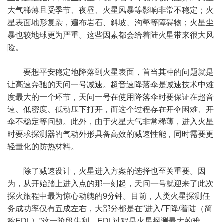
大气稀薄且受季节、夜昼、火星风暴等影响非常不稳定；火
星表面地形复杂，遍布岩石、斜坡、沟壑等障碍物；火星尘
暴也较地球更为严重。这些因素都会给着陆火星带来很大风
险。
要想平安稳定地降落到火星表面，首当其冲的问题就是
让高速奔驰的天问一号减速。超音速降落伞是减速技术中难
度最大的一个环节，天问一号在使用降落伞时要保证在超音
速、低密度、低动压下打开，而这个过程存在开伞困难、开
伞不稳定等问题。此外，由于火星大气非常稀薄，进入火星
时要求探测器的气动外形具备高效的减速性能，同时需要更
轻量化的防热材料。
除了减速设计，火星进入方案的选择也至关重要。因
为，从开始踏上进入点的那一刻起，天问一号就迎来了此次
探火旅程中最为惊心动魄的9分钟。目前，人类火星探测任
务成功率仅有五成左右，大部分都是在“进入/下降/着陆（简
称EDL）”这一阶段失利。EDL过程是火星探测最大的难