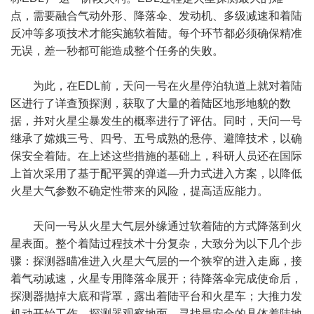
点，需要融合气动外形、降落伞、发动机、多级减速和着陆
反冲等多项技术才能实施软着陆。每个环节都必须确保精准
无误，差一秒都可能造成整个任务的失败。
为此，在EDL前，天问一号在火星停泊轨道上就对着陆
区进行了详查预探测，获取了大量的着陆区地形地貌的数
据，并对火星尘暴发生的概率进行了评估。同时，天问一号
继承了嫦娥三号、四号、五号成熟的悬停、避障技术，以确
保安全着陆。在上述这些措施的基础上，科研人员还在国际
上首次采用了基于配平翼的弹道—升力式进入方案，以降低
火星大气参数不确定性带来的风险，提高适应能力。
天问一号从火星大气层外缘通过软着陆的方式降落到火
星表面。整个着陆过程技术十分复杂，大致分为以下几个步
骤：探测器瞄准进入火星大气层的一个狭窄的进入走廊，接
着气动减速，火星专用降落伞展开；待降落伞完成使命后，
探测器抛掉大底和背罩，露出着陆平台和火星车；大推力发
机动开始工作，探测器观察地面，寻找最安全的具体着陆地