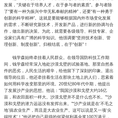
发展，“关键在于培养人才，在于参与者的素质”。参与者除
了“要有一种为振兴中华无私奉献的精神”，还要“有一种勇于
创新的科学精神”。这就是要能够根据国内外市场变化发展
的需求，不断研究新技术，开发新产品，进行新的协调与合
作，做出新的决策。为此，就需要各级领导、科技专家、企
业家们具有广博的科学知识。他强调要“坚持技术创新、管
理创新、制度创新”。归根结底，在于“创新”！
钱学森始终牵挂着人民群众。在领导国防科技工作期
间，钱学森经常深入地处沙漠戈壁的试验基地。那里自然条
件的恶劣，人民生活的艰辛，给他留下了深刻的印象。退出
领导岗位后，他还牵挂着生活在那块土地上的人们，思索着
如何用科学改变那里的环境。20世纪80年代中期，他提出
了发展沙产业的思想。他说：“我国沙漠和戈壁大约16亿
亩，和农田面积一样大。沙漠戈壁并不是什么也不长。”“沙
漠和戈壁的潜力远远没有发挥出来。”“沙产业就是在‘不毛之
地’搞农业生产，而且是大农业生产。这可以说是又一项‘尖
端技术’！”他还把自己获得的何梁何利基金奖100万港元，