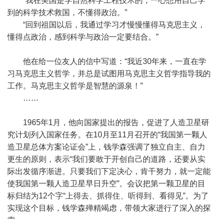
“我在美国是学自然科学工程技术的，一心想用自己学
到的科学技术救国，不懂得政治。”
“回到祖国以后，我通过学习才慢慢懂得马克思主义，
懂得点政治，感到科学与政治一定要结合。”
他在给一位友人的信中写道：“我近30年来，一直在学
习马克思主义哲学，并总是试图用马克思主义哲学指导我的
工作。马克思主义哲学是智慧的源泉！”
……
1965年1月，他向国家提出的报告，促进了人造卫星研
究计划列入国家任务。在10月至11月召开的“我国第一颗人
造卫星总体方案论证会”上，钱学森强调了独立自主、自力
更生的原则，表示“我们要敢于开创自己的道路，还要从实
际出发循序渐进。只要我们下定决心，肯干努力，就一定能
使我国第一颗人造卫星早日升空”。会议把第一颗卫星的目
标归结为12个字“上得去、抓得住、听得到、看得见”。为了
实现这个目标，钱学森殚精竭虑，带领大家进行了深入的探