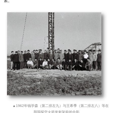
索。
▲1962年钱学森（第二排左九）与王希季（第二排左八）等在
我国探空火箭发射架前的合影