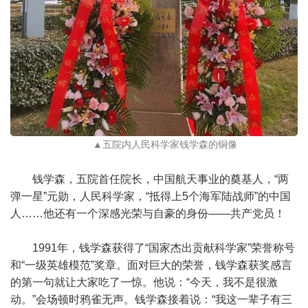
▲五院内人民科学家钱学森的铜像
钱学森，五院首任院长，中国航天事业的奠基人，“两
弹一星”元勋，人民科学家，“抵得上5个海军陆战师”的中国
人……他还有一个深感光荣与自豪的身份——共产党员！
1991年，钱学森获得了“国家杰出贡献科学家”荣誉称号
和“一级英雄模范”奖章。面对巨大的荣誉，钱学森获奖感言
的第一句就让大家吃了一惊。他说：“今天，我不是很激
动。”会场顿时鸦雀无声。钱学森接着说：“我这一辈子有三