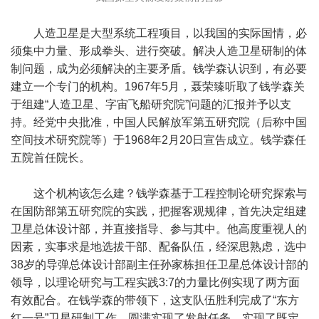
人造卫星是大型系统工程项目，以我国的实际国情，必
须集中力量、形成拳头、进行突破。解决人造卫星研制的体
制问题，成为必须解决的主要矛盾。钱学森认识到，有必要
建立一个专门的机构。1967年5月，聂荣臻听取了钱学森关
于组建“人造卫星、字宙飞船研究院”问题的汇报并予以支
持。经党中央批准，中国人民解放军第五研究院（后称中国
空间技术研究院等）于1968年2月20日宣告成立。钱学森任
五院首任院长。
这个机构该怎么建？钱学森基于工程控制论研究探索与
在国防部第五研究院的实践，把握客观规律，首先决定组建
卫星总体设计部，并直接指导、参与其中。他高度重视人的
因素，实事求是地选拔干部、配备队伍，经深思熟虑，选中
38岁的导弹总体设计部副主任孙家栋担任卫星总体设计部的
领导，以理论研究与工程实践3:7的力量比例实现了两方面
有效配合。在钱学森的带领下，这支队伍胜利完成了“东方
红一号”卫星研制工作，圆满实现了发射任务，实现了既定