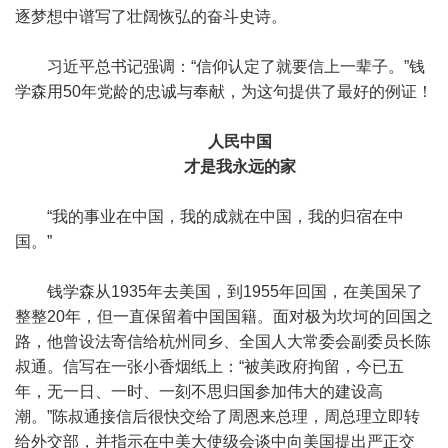
逐梦想中谱写了壮阔恢弘的奋斗史诗。
习近平总书记强调：“信仰认定了就要信上一辈子。”钱
学森用50年党龄的忠诚与奉献，为这句提供了最好的例证！
人民中国
才是我永远的家
“我的事业在中国，我的成就在中国，我的归宿在中
国。”
钱学森从1935年去美国，到1955年回国，在美国呆了
整整20年，但一直保留着中国国籍。面对极为坎坷的回国之
路，他曾设法寄信给杭州同乡、全国人大常委会副委员长陈
叔通。信写在一张小香烟纸上：“被美政府拘留，今已五
年，无一日、一时、一刻不思归国参加伟大的建设高
潮。”陈叔通接信后很快交给了周恩来总理，周总理立即转
给外交部，并指示在中美大使级会谈中向美国提出严正交