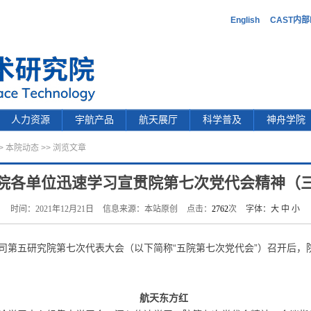
English
CAST内
人力资源
宇航产品
航天展厅
科学普及
神舟学院
>
本院动态
>> 浏览文章
院各单位迅速学习宣贯院第七次党代会精神（
时间：2021年12月21日
信息来源：本站原创
点击：
2762
次
字体：
大
中
小
司第五研究院第七次代表大会（以下简称
“
五院第七次党代会
”
）召开后，
航天东方红