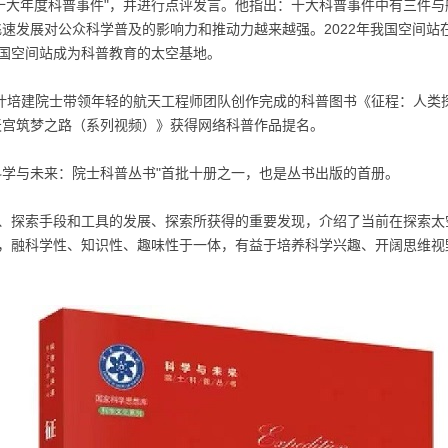
国十大年度科普事件"，并进行点评发言。他指出：十大科普事件中有三件与
飞速发展对公众科学普及的影响力和推动力越来越强。2022年我国空间站
国空间站成为科普教育的太空基地。
者叶培建院士带领年轻的航天工程师团队创作完成的科普图书《征程：人类
天宫筑梦之路（系列视频）》获得网络科普作品提名。
科学与未来：院士科普丛书"首批十册之一，也是丛书出版的首册。
、探索手段和工具的发展、探索所获得的重要发现，介绍了当前在探索太
，融科学性、知识性、趣味性于一体，有益于培养科学兴趣、开阔思维视