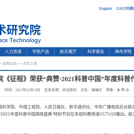
English
CAST内
人力资源
宇航产品
航天展厅
科学普及
神舟学院
>
本院动态
>> 浏览文章
院《征程》荣获“典赞·2021科普中国”年度科普
时间：2022年02月14日
信息来源：本站原创
点击：
3038
次
字体：
大
中
小
中国科学院、中国工程院、人民日报社、新华通讯社、中央广播电视总台联
2021年度科普中国揭晓盛典”特别节目在央视科教频道CCTV10播出。