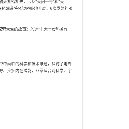
航天紧密相关，涉及"天问一号"和"天
在轨建造将紧锣密鼓地开展，6次发射的艰
探索太空的故事》入选"十大年度科普作
空中面临的科学和技术难题，探讨了地外
野、挖掘内在潜能，非常适合对科学、宇