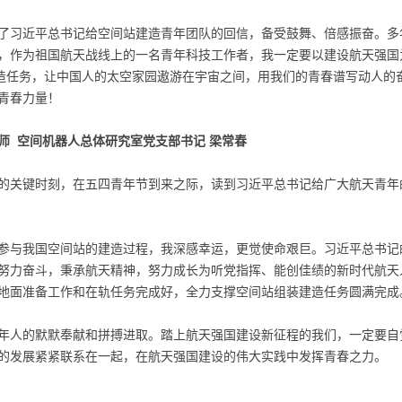
了习近平总书记给空间站建造青年团队的回信，备受鼓舞、倍感振奋。多
，作为祖国航天战线上的一名青年科技工作者，我一定要以建设航天强国
建造任务，让中国人的太空家园遨游在宇宙之间，用我们的青春谱写动人的
青春力量！
师 空间机器人总体研究室党支部书记 梁常春
的关键时刻，在五四青年节到来之际，读到习近平总书记给广大航天青年
参与我国空间站的建造过程，我深感幸运，更觉使命艰巨。习近平总书记
努力奋斗，秉承航天精神，努力成长为听党指挥、能创佳绩的新时代航天
地面准备工作和在轨任务完成好，全力支撑空间站组装建造任务圆满完成
年人的默默奉献和拼搏进取。踏上航天强国建设新征程的我们，一定要自
的发展紧紧联系在一起，在航天强国建设的伟大实践中发挥青春之力。