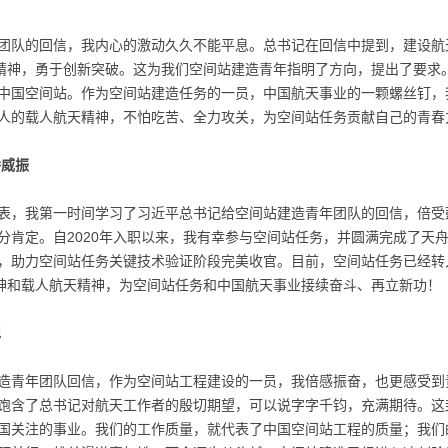
团队的回信，我内心的激动久久不能平息。总书记在回信中提到，建设航
天精神，勇于创新突破。这为我们空间站建造青年指明了方向，提出了要求
中国空间站。作为空间站建造任务的一员，中国航天事业的一颗螺丝钉，
人的载人航天精神，不怕吃苦、全力攻关，为空间站任务贡献自己的青春
潘威振
表，我第一时间学习了习近平总书记给空间站建造青年团队的回信，倍受
分肯定。自2020年入职以来，我有幸参与空间站任务，并圆满完成了天
，助力空间站任务关键技术验证阶段完美收官。目前，空间站任务已经转
精神和载人航天精神，为空间站任务和中国航天事业接续奋斗、再立新功！
旭
造青年团队回信，作为空间站工程建设的一员，我倍感振奋，也更感受到
饱含了总书记对航天工作者的殷切期望，可以说字字千钧，充满期待。这
国关注的事业。我们的工作质量，就代表了中国空间站工程的质量；我们