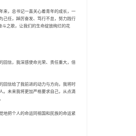
年来，总书记一直关心着青年的成长，一
为己任，踔厉奋发、笃行不怠，努力践行
奋斗之歌，让我们的生命绽放绚烂的花
的回信，我深感使命光荣、责任重大，倍
的回信给了我前进的动力与方向，我将时
人。未来我将更加严格要求自己，从点滴
。
觉地把个人的命运同祖国和民族的命运紧