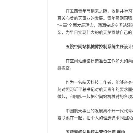
在五四青年节到来之际，收到并学习
直关心着航天事业的发展。青年强则国强
“三高”全面发展理念，圆满完成空间站
朵，为早日实现伟大的航天梦贡献自己的
五院空间站机械臂控制系统主任设计
在空间站组装建造准备工作如火如荼
感振奋。
作为一名航天科技工作者，能够亲身
刻对照习近平总书记对航天青年的要求而
做起，和团队一起把空间站机械臂的各项
中国航天事业的发展离不开一代代青
紧联系在一起，把个人的理想追求同国家
五院空间站系统主管设计师 商帅