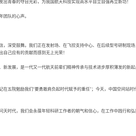
发出青春的夺目光彩，为我国航天科技实现高水平自立自强再立新功！
年团队的心声。
信，深受鼓舞。我们正在发射场、在飞控支持中心、在后续型号研制现场
出自己应有的贡献而感到无上光荣！
、新发展，是一代又一代航天前辈们精神传承与技术进步厚积薄发的新起
记在五院勉励我们“要勇敢肩负起时代赋予的重任”；今天，中国空间站时
问天时代，我们会永葆年轻科研工作者的朝气和信心，在工作中践行和弘