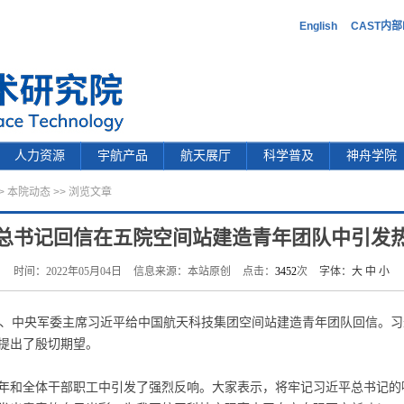
English
CAST内
人力资源
宇航产品
航天展厅
科学普及
神舟学院
>
本院动态
>> 浏览文章
总书记回信在五院空间站建造青年团队中引发
时间：2022年05月04日
信息来源：本站原创
点击：
3452
次
字体：
大
中
小
席、中央军委主席习近平给中国航天科技集团空间站建造青年团队回信。
提出了殷切期望。
年和全体干部职工中引发了强烈反响。大家表示，将牢记习近平总书记的嘱