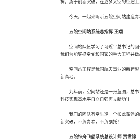
神，勇于创新突破，在逐梦太空的征途上
今天，一起来听听五院空间站建造青
五院空间站系统总指挥 王翔
空间站队伍学习了习近平总书记的回
我们为能够投身党和国家的重大工程并做
空间站工程是我国航天事业的新跨越
新高地。
九年前，空间站还是一张蓝图，总书
科技实现高水平自立自强再立新功”！
我们的团队有幸生逢一个如此蓬勃的
新突破，不负青春，不负嘱托！
五院神舟飞船系统总设计师 贾世锦