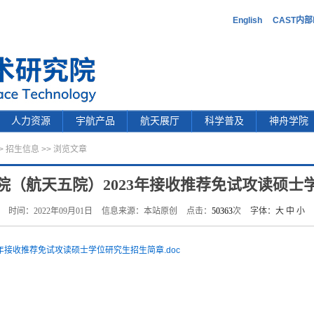
English
CAST内
人力资源
宇航产品
航天展厅
科学普及
神舟学院
>
招生信息
>> 浏览文章
院（航天五院）2023年接收推荐免试攻读硕士
时间：2022年09月01日
信息来源：本站原创
点击：
50363
次
字体：
大
中
小
年接收推荐免试攻读硕士学位研究生招生简章.doc