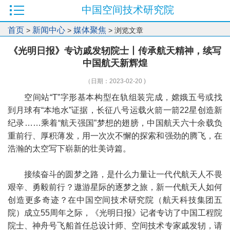
中国空间技术研究院
首页
新闻中心
媒体聚焦
>
>
> 浏览文章
《光明日报》专访戚发轫院士丨传承航天精神，续写
中国航天新辉煌
（日期：2023-02-20 )
空间站“T”字形基本构型在轨组装完成，嫦娥五号或找
到月球有“本地水”证据，长征八号运载火箭一箭22星创造新
纪录……乘着“航天强国”梦想的翅膀，中国航天六十余载负
重前行、厚积薄发，用一次次不懈的探索和强劲的腾飞，在
浩瀚的太空写下崭新的壮美诗篇。
接续奋斗的圆梦之路，是什么力量让一代代航天人不畏
艰辛、勇毅前行？遨游星际的逐梦之旅，新一代航天人如何
创造更多奇迹？在中国空间技术研究院（航天科技集团五
院）成立55周年之际，《光明日报》记者专访了中国工程院
院士、神舟号飞船首任总设计师、空间技术专家戚发轫，请