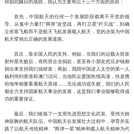
得如此瞩目的成就，我认为主要有以下三个方面的原因：
首先，中国航天的任何一个发展阶段都离不开党的领
导。从集中力量打“两弹”攻坚战，再打卫星“歼灭战”，到确
立依靠飞船而不是航天飞机发展载人航天，党的决策为中国
航天擘画出正确的发展道路。
其次，靠全国人民的支持。例如，当我们的运载火箭发
射外星失败后，有民营企业捐款，甚至有小朋友把压岁钱都
捐出来支持我们搞研发；再如，我陪中国进入太空的第一人
杨利伟到香港和澳门访问，当地民众爱国热情高涨，扶老携
幼地争相要看看航天英雄……无论成功或失败，我们的人民
都全力支持国家航天事业的发展，这是我们事业能够取得成
功的重要保证。
最后，我们锻炼了一支用先进思想文化武装、受伟大精
神鼓舞的航天队伍。中国航天在发展壮大过程中，孕育并实
践了以航天传统精神、“两弹一星”精神和载人航天精神为代