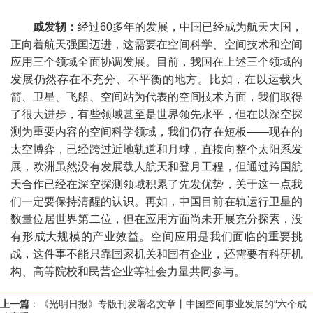
戚发轫：
经过60多年的发展，中国已经成为航天大国，
正向着航天强国迈进，这需要在空间科学、空间技术和空间
应用三个领域全面协调发展。目前，我国在上述三个领域的
发展仍然存在不充分、不平衡的地方。比如，在以运载火
箭、卫星、飞船、空间站为代表的空间技术方面，我们取得
了很大进步，有些领域甚至是世界领先水平，但在以深空探
测为重要内容的空间科学领域，我们仍存在短板——现在的
太空博弈，已经跨过近地轨道和月球，直接向整个太阳系发
展，欧洲虽然没有发展载人航天和登月工程，但通过跨国航
天合作已经在深空探测领域积累了先发优势，关于这一点我
们一定要保持清醒的认识。再如，中国目前在轨运行卫星的
数量位居世界第二位，但在应用方面尚未开展充分探索，没
有形成大规模的产业效益。空间应用是我们面临的重要挑
战，这件事不能只靠国家机关和国有企业，还需要有科研机
构、高等院校和民营企业等社会力量共同参与。
上一篇
：
《光明日报》专版刊发署名文章丨中国空间事业发展的“六个成