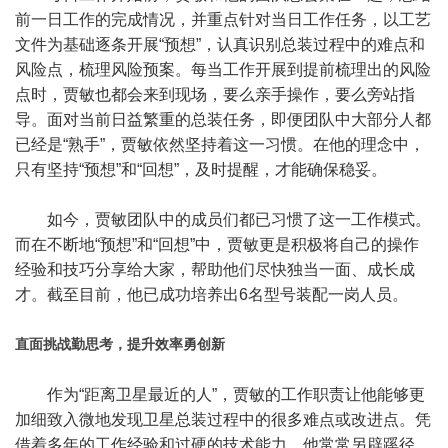
前一日工作的完成情况，并重点针对当日工作任务，以工艺
文件为基础逐条开展“预想”，认真识别总装过程中的难点和
风险点，梳理风险预案。每当工作开展到提前梳理出的风险
点时，贾敏也都会来到现场，要么亲手操作，要么旁站指
导。面对当前日益繁重的总装任务，即便团队中大部分人都
已经是“熟手”，贾敏依然坚持着这一习惯。在他的理念中，
只有坚持“预想”和“回想”，及时提醒，才能确保稳妥。
如今，贾敏团队中的成员们都已习惯了这一工作模式。
而在不断地“预想”和“回想”中，贾敏更是积极将自己的操作
经验和技巧分享给大家，帮助他们尽快独当一面、成长成
才。截至目前，他已成功培养出6名型号装配一岗人员。
直面挑战勤思考，提升效率勇创新
作为“距离卫星最近的人”，贾敏的工作职责让他能够更
加细致入微地发现卫星总装过程中的很多难点或改进点。凭
借着多年的工作经验和过硬的技术能力，他常常另辟蹊径，