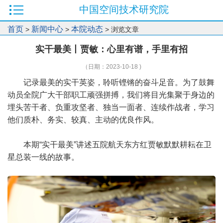
中国空间技术研究院
首页
新闻中心
本院动态
>
>
> 浏览文章
实干最美丨贾敏：心里有谱，手里有招
（日期：2023-10-18 )
记录最美的实干英姿，聆听铿锵的奋斗足音。为了鼓舞
动员全院广大干部职工顽强拼搏，我们将目光集聚于身边的
埋头苦干者、负重攻坚者、独当一面者、连续作战者，学习
他们质朴、务实、较真、主动的优良作风。
本期“实干最美”讲述五院航天东方红贾敏默默耕耘在卫
星总装一线的故事。