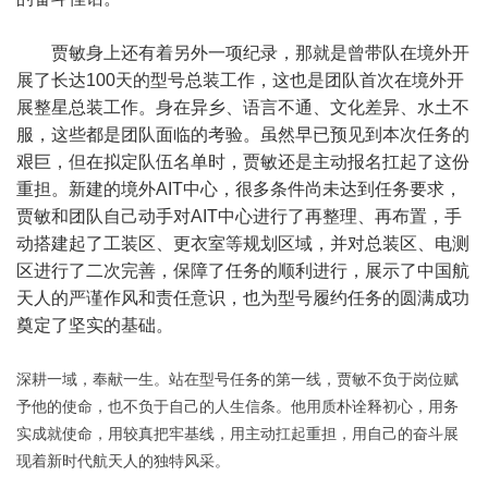
贾敏身上还有着另外一项纪录，那就是曾带队在境外开
展了长达100天的型号总装工作，这也是团队首次在境外开
展整星总装工作。身在异乡、语言不通、文化差异、水土不
服，这些都是团队面临的考验。虽然早已预见到本次任务的
艰巨，但在拟定队伍名单时，贾敏还是主动报名扛起了这份
重担。新建的境外AIT中心，很多条件尚未达到任务要求，
贾敏和团队自己动手对AIT中心进行了再整理、再布置，手
动搭建起了工装区、更衣室等规划区域，并对总装区、电测
区进行了二次完善，保障了任务的顺利进行，展示了中国航
天人的严谨作风和责任意识，也为型号履约任务的圆满成功
奠定了坚实的基础。
深耕一域，奉献一生。站在型号任务的第一线，贾敏不负于岗位赋
予他的使命，也不负于自己的人生信条。他用质朴诠释初心，用务
实成就使命，用较真把牢基线，用主动扛起重担，用自己的奋斗展
现着新时代航天人的独特风采。