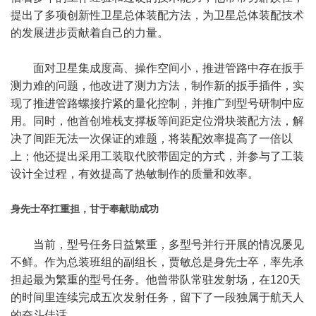
提出了多项创新性卫星总体装配方法，为卫星总体装配技术
的发展进步贡献着自己的力量。
面对卫星集成度高、操作空间小，推进管路中存在扳手
测力难的问题，他改进了测力方法，制作新的扳手插件，实
现了推进管路螺接拧紧的量化控制，并推广到型号研制中应
用。同时，他首创堆栈支撑板等间距定位滑块装配方法，解
决了间距无法一次保证的难题，将装配效率提高了一倍以
上；他还提出采用工装取代胶带固定的方式，并参与了工装
设计全过程，有效提高了热敏制作的质量和效率。
身先士卒扛重担，甘于奉献助成功
当前，型号任务日益繁重，多型号并行开展的情况屡见
不鲜。作为总装班组的副组长，贾敏总是身先士卒，率先承
担起最为繁重的型号任务。他曾带队常驻发射场，在120天
的时间里连续完成五次发射任务，留下了一段独属于航天人
的奋斗佳话。