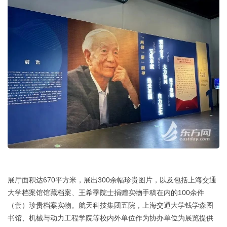
展厅面积达670平方米，展出300余幅珍贵图片，以及包括上海交通
大学档案馆馆藏档案、王希季院士捐赠实物手稿在内的100余件
（套）珍贵档案实物。航天科技集团五院，上海交通大学钱学森图
书馆、机械与动力工程学院等校内外单位作为协办单位为展览提供