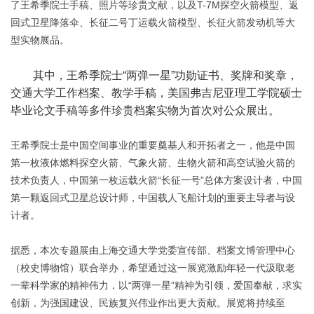
了王希季院士手稿、照片等珍贵文献，以及T-7M探空火箭模型、返
回式卫星降落伞、长征二号丁运载火箭模型、长征火箭发动机等大
型实物展品。
其中，王希季院士“两弹一星”功勋证书、奖牌和奖章，
交通大学工作档案、教学手稿，美国弗吉尼亚理工学院硕士
毕业论文手稿等多件珍贵档案实物为首次对公众展出。
王希季院士是中国空间事业的重要奠基人和开拓者之一，他是中国
第一枚液体燃料探空火箭、气象火箭、生物火箭和高空试验火箭的
技术负责人，中国第一枚运载火箭“长征一号”总体方案设计者，中国
第一颗返回式卫星总设计师，中国载人飞船计划的重要主导者与设
计者。
据悉，本次专题展由上海交通大学党委宣传部、档案文博管理中心
（校史博物馆）联合举办，希望通过这一展览激励年轻一代汲取老
一辈科学家的精神伟力，以“两弹一星”精神为引领，爱国奉献，求实
创新，为强国建设、民族复兴伟业作出更大贡献。展览将持续至