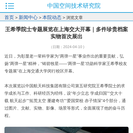
中国空间技术研究院
首页
新闻中心
本院动态
>
>
> 浏览文章
王希季院士专题展览在上海交大开幕｜多件珍贵档案
实物首次展出
（日期：2024-04-10 )
近日，为彰显老一辈科学家为“两弹一星”事业作出的重要贡献，弘
扬“两弹一星”精神，“铸箭牧星——‘两弹一星’功勋科学家王希季校友
专题展”在上海交通大学闵行校区开幕。
本次展览以中国航天科技集团有限公司第五研究院王希季院士的求
学成长与工作、科研经历为经纬，设“年少立志 学成归国”“交大十
载 航天起步”“拓荒太空 屡建奇功”“爱国荣校 赤子情深”4个部分，通
过图片、文献、实物、影像、场景等形式，全面展现了他的奋斗历
程。