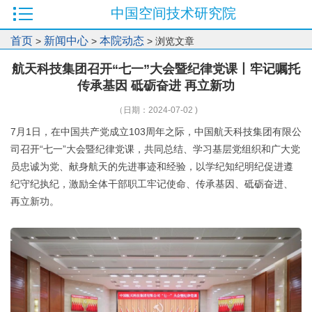
中国空间技术研究院
首页
新闻中心
本院动态
>
>
> 浏览文章
航天科技集团召开“七一”大会暨纪律党课丨牢记嘱托
传承基因 砥砺奋进 再立新功
（日期：2024-07-02 )
7月1日，在中国共产党成立103周年之际，中国航天科技集团有限公
司召开“七一”大会暨纪律党课，共同总结、学习基层党组织和广大党
员忠诚为党、献身航天的先进事迹和经验，以学纪知纪明纪促进遵
纪守纪执纪，激励全体干部职工牢记使命、传承基因、砥砺奋进、
再立新功。