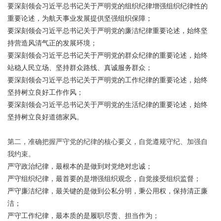
要深刻领会习近平总书记关于严明党的组织纪律增强组织纪律性的
重要论述，为航天事业发展提供坚强组织保障；
要深刻领会习近平总书记关于严明党的廉洁纪律重要论述，始终坚
持营造风清气正的发展环境；
要深刻领会习近平总书记关于严明党的群众纪律的重要论述，始终
站稳人民立场、坚持群众路线、真诚服务群众；
要深刻领会习近平总书记关于严明党的工作纪律的重要论述，始终
坚持树立良好工作作风；
要深刻领会习近平总书记关于严明党的生活纪律的重要论述，始终
坚持树立良好道德家风。
第二，准确把握严守党的纪律的核心要义，自觉遵规守纪、加强自
我约束。
严守政治纪律，最根本的是做到对党绝对忠诚；
严守组织纪律，最首要的是增强组织观念，自觉接受组织监督；
严守廉洁纪律，最关键的是做到公私分明，秉公用权，保持清正廉
洁；
严守工作纪律，最本质的是履职尽责、担当作为；