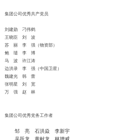
集团公司优秀共产党员
刘建勋 刁伟鹤
王晓臣 刘 波
苏 丽 李 强（物资部）
鲍 琎 李 博
马 波 许江涛
边洪录 李 强（中国卫星）
魏建光 韩 蕾
张明星 刘 宽
万 强 赵 林
集团公司优秀党务工作者
邹 亮 石洪焱 李新宇
吴跃龙 黄献龙 林增威