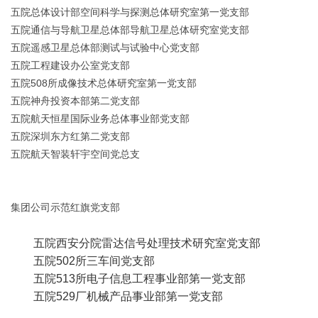
五院总体设计部空间科学与探测总体研究室第一党支部
五院通信与导航卫星总体部导航卫星总体研究室党支部
五院遥感卫星总体部测试与试验中心党支部
五院工程建设办公室党支部
五院508所成像技术总体研究室第一党支部
五院神舟投资本部第二党支部
五院航天恒星国际业务总体事业部党支部
五院深圳东方红第二党支部
五院航天智装轩宇空间党总支
集团公司示范红旗党支部
五院西安分院雷达信号处理技术研究室党支部
五院502所三车间党支部
五院513所电子信息工程事业部第一党支部
五院529厂机械产品事业部第一党支部