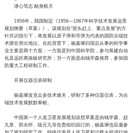
潜心笃志 献身航天
1956年，我国制定《1956—1967年科学技术发展远景
规划纲要（草案）》。该规划在“迎头赶上、重点发展”的方
针共识指引下，将发展以原子弹和导弹为代表的国防尖端技
术摆在突出地位。在此背景下，杨嘉墀归国后从事的科学事
业主要是两个方面：一方面是到中国科学院，参与筹建自动
化及远距离操纵研究所；另一方面是由钱学森推荐，参加国
防重大工程研制工作。
开展仪器仪表研制
杨嘉墀攻克众多技术难关，研制了多种仪器仪表，为尖
端技术发展默默奉献。
中国第一个人造卫星发展规划设想草案是由钱学森、赵
九章、郭永怀、陆元九等负责组织拟订的，杨嘉墀也应邀参
加了规划研究工作。特殊仪表是人造卫星和运载火箭进行地