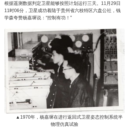
根据遥测数据判定卫星能够按照计划运行三天。11月29日
11时06分，卫星成功着陆于贵州省六枝特区六盘公社，钱
学森夸赞杨嘉墀说：“控制有功！”
▲1970年，杨嘉墀在进行返回式卫星姿态控制系统半
物理仿真试验