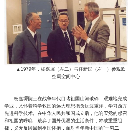
▲1979年，杨嘉墀（左二）与任新民（左一）参观欧
空局空间中心
杨嘉墀院士在战争年代目睹祖国山河破碎，艰难地完成
学业，又怀着科学救国的远大理想抱负远渡重洋，学习西方
先进科学技术。在中华人民共和国成立后，他响应党的感召
和祖国的呼唤，放弃了国外优渥的生活条件，冲破重重阻
挠，义无反顾回到祖国怀抱，面对当年新中国的“一穷二