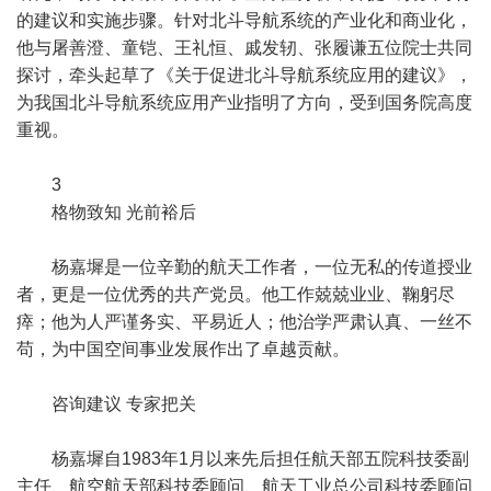
的建议和实施步骤。针对北斗导航系统的产业化和商业化，
他与屠善澄、童铠、王礼恒、戚发轫、张履谦五位院士共同
探讨，牵头起草了《关于促进北斗导航系统应用的建议》，
为我国北斗导航系统应用产业指明了方向，受到国务院高度
重视。
3
格物致知 光前裕后
杨嘉墀是一位辛勤的航天工作者，一位无私的传道授业
者，更是一位优秀的共产党员。他工作兢兢业业、鞠躬尽
瘁；他为人严谨务实、平易近人；他治学严肃认真、一丝不
苟，为中国空间事业发展作出了卓越贡献。
咨询建议 专家把关
杨嘉墀自1983年1月以来先后担任航天部五院科技委副
主任、航空航天部科技委顾问、航天工业总公司科技委顾问