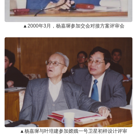
▲2000年3月，杨嘉墀参加交会对接方案评审会
▲杨嘉墀与叶培建参加嫦娥一号卫星初样设计评审