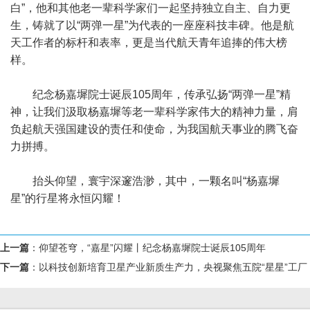
白”，他和其他老一辈科学家们一起坚持独立自主、自力更
生，铸就了以“两弹一星”为代表的一座座科技丰碑。他是航
天工作者的标杆和表率，更是当代航天青年追捧的伟大榜
样。
纪念杨嘉墀院士诞辰105周年，传承弘扬“两弹一星”精
神，让我们汲取杨嘉墀等老一辈科学家伟大的精神力量，肩
负起航天强国建设的责任和使命，为我国航天事业的腾飞奋
力拼搏。
抬头仰望，寰宇深邃浩渺，其中，一颗名叫“杨嘉墀
星”的行星将永恒闪耀！
上一篇
：
仰望苍穹，“嘉星”闪耀丨纪念杨嘉墀院士诞辰105周年
下一篇
：
以科技创新培育卫星产业新质生产力，央视聚焦五院“星星”工厂