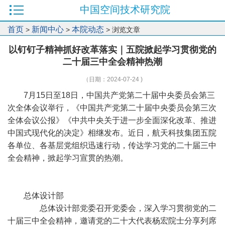
中国空间技术研究院
首页
新闻中心
本院动态
>
>
> 浏览文章
以钉钉子精神抓好改革落实｜五院掀起学习贯彻党的
二十届三中全会精神热潮
（日期：2024-07-24 )
7月15日至18日，中国共产党第二十届中央委员会第三
次全体会议举行，《中国共产党第二十届中央委员会第三次
全体会议公报》《中共中央关于进一步全面深化改革、推进
中国式现代化的决定》相继发布。近日，航天科技集团五院
各单位、各基层党组织迅速行动，传达学习党的二十届三中
全会精神，掀起学习宣贯的热潮。
总体设计部
总体设计部党委召开党委会，深入学习贯彻党的二
十届三中全会精神，邀请党的二十大代表杨宏院士分享列席