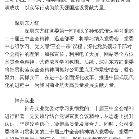
满成功，以实际行动为航天强国建设贡献力量。
深圳东方红
深圳东方红党委第一时间以多种形式传达学习党的
二十届三中全会精神。迅速部署，将学习纳入党委会、党委
中心组学习、党支部“三会一课”议程，深化党员领导干部对
全会精神的理解；加强宣传，利用电子大屏、网站等全方位
宣贯全会精神，营造浓厚学习氛围。后续，深圳东方红党委
将把贯彻落实全会精神同抓好公司重点工作紧密结合，凝心
聚力、真抓实干，在进一步全面深化改革、推进中国式现代
化的进程中，为我国商业航天高质量发展贡献力量。
神舟实业
神舟实业党委对学习贯彻党的二十届三中全会精神
进行部署，党委领导结合党课宣贯会议精神，从思想上提升
认识，坚定改革信心，凝聚高质量发展合力。同时，公司党
委将学习贯彻党的二十届三中全会精神纳入党委会、党委中