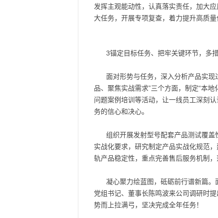
发挥主观能动性，认真落实责任，加大应
大任务，开展专项复查，着力提升高质量
3锚定目标任务、把牢关键环节，多
面对形势与任务，深入分析产品实现
品、聚焦实战需求”三个方面，制定“本地
问题案例培训等活动，让一线员工深刻认
务的信心和决心。
组织开展发射型号配套产品测试覆盖
实战化要求，研究制定产品实战化规范，
轨产品稳定性，重点完善售后服务机制，
凝心聚力绘蓝图，砥砺前行谱新篇。
党组书记、董事长陈鸣波来公司调研时提
势而上拉满弓，坚决完成全年任务！