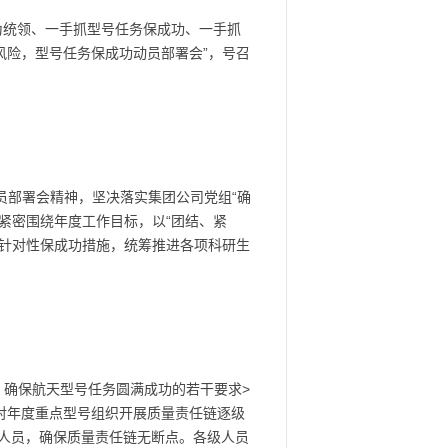
为统领、一手抓型号任务保成功、一手抓
风险，型号任务保成功动员部署会”，号召
员部署会精神，坚决落实集团公司党组“确
紧密围绕年度工作目标，以“团结、紧
定针对性保成功措施，统筹推进各项科研生
 确保航天型号任务圆满成功的若干要求>
对年度重点型号组织开展质量责任链逐级
人员，确保质量责任链无断点。各级人员