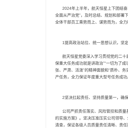
2024年上半年，航天恒星上下团结
全面从严治党”，及时总结、规划和部署
全体干部员工乘势而上、谋势而为，全力
1提高政治站位、统一思想认识，坚
航天恒星党委深入学习贯彻党的二十
保重大任务成功就是讲政治”“一切为了
张、严肃、活泼”的精神面貌和“质朴、
产任务，全力保证年度重大型号任务成功
2坚决扛起责任、坚持质量第一，确
公司严抓责任落实、风险管控和质量基
的实施方案》。坚决压准压实公司领导、
清查，保证各级人员质量责任清晰、责任