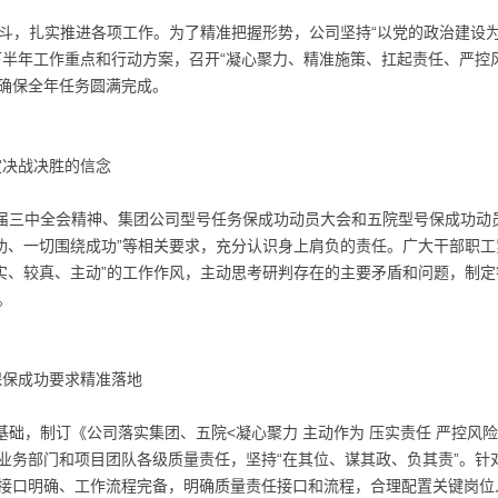
奋斗，扎实推进各项工作。为了精准把握形势，公司坚持“以党的政治建设
下半年工作重点和行动方案，召开“凝心聚力、精准施策、扛起责任、严控
确保全年任务圆满完成。
定决战决胜的信念
届三中全会精神、集团公司型号任务保成功动员大会和五院型号保成功动
成功、一切围绕成功”等相关要求，充分认识身上肩负的责任。广大干部职工
务实、较真、主动”的工作作风，主动思考研判存在的主要矛盾和问题，制
。
保保成功要求精准落地
础，制订《公司落实集团、五院<凝心聚力 主动作为 压实责任 严控风险
业务部门和项目团队各级质量责任，坚持“在其位、谋其政、负其责”。针
接口明确、工作流程完备，明确质量责任接口和流程，合理配置关键岗位