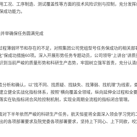
用工况、工序制造、测试覆盖性等方面的技术风险识别与控制，充分发挥
保成功能力。
措并举确保任务圆满完成
过程薄弱环节和存在的不足，对照集团公司党组型号任务保成功的相关部
化”保成功措施60项。深入开展形势任务专题动员，公司领导“上讲台”讲
识到当前严峻的质量形势和科研生产态势，牢固树立强军首责，充分认清
性分析和确认，以“找不同、找质疑、找缺失、找薄弱、找机理”为线索，
建立健全实战化指标体系，按照“横向覆盖全领域，纵向延伸全过程和全要
落实在轨指标闭合风险控制机制，实现全周期全流程的指标闭合管理。
面对下半年依然严峻的科研生产任务，航天恒星将全面深入领会学习党的
出的各项部署要求及院党委各项部署要求，坚持上下同心、上下同欲，咬