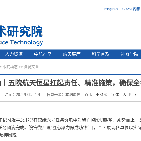
English
CAST内
人力资源
宇航产品
航天展厅
科学普及
神舟学院
>
本院动态
>> 浏览文章
功丨五院航天恒星扛起责任、精准施策，确保全
时间：2024年09月19日
信息来源：本站原创
点击：
4431
次
字体：
大
中
小
牢记习近平总书记在嫦娥六号任务贺电中对我们的殷切期望，乘势而上、
年任务圆满完成。院官微开设“凝心聚力保成功”栏目，全面展现各单位以实
精神风貌。