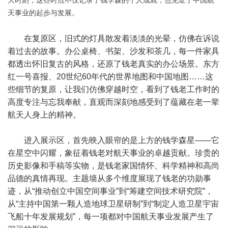
天事业的起步与发展。
在复原区，旧式的灯具散发着淡淡的光晕，仿佛在诉说
着过去的故事。办公桌椅、书架、沙发和茶几，每一件家具
都透出怀旧复古的风格，还原了钱老真实的办公场景。东方
红一号喜报、20世纪60年代的世界地图和中国地图……这
些细节的复原，让我们仿佛穿越时空，看到了钱老工作时的
高度专注与忘我奉献，直观而深刻地感受到了蕴藏在老一辈
航天人身上的精神。
进入展示区，首先映入眼帘的是上方的钱学森星——它
在星空中闪耀，象征着钱老对航天事业的卓越贡献。珍贵的
历史影像和手稿等实物，是钱老家国情怀、科学精神和高尚
品德的真情再现。主题墙从多个维度展现了钱老的功勋事
迹，从“推动创立中国空间事业”到“筹建空间技术研究院”，
从“主持中国第一颗人造地球卫星研制”到“制定人造卫星宇宙
飞船十年发展规划”，每一项都对中国航天事业发展产生了