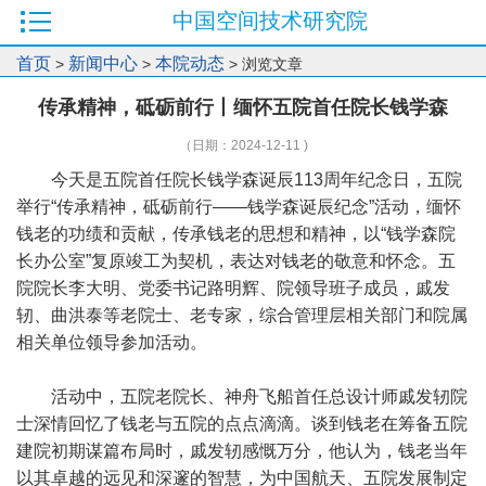
中国空间技术研究院
首页
新闻中心
本院动态
>
>
> 浏览文章
传承精神，砥砺前行丨缅怀五院首任院长钱学森
（日期：2024-12-11 )
今天是五院首任院长钱学森诞辰113周年纪念日，五院
举行“传承精神，砥砺前行——钱学森诞辰纪念”活动，缅怀
钱老的功绩和贡献，传承钱老的思想和精神，以“钱学森院
长办公室”复原竣工为契机，表达对钱老的敬意和怀念。五
院院长李大明、党委书记路明辉、院领导班子成员，戚发
轫、曲洪泰等老院士、老专家，综合管理层相关部门和院属
相关单位领导参加活动。
活动中，五院老院长、神舟飞船首任总设计师戚发轫院
士深情回忆了钱老与五院的点点滴滴。谈到钱老在筹备五院
建院初期谋篇布局时，戚发轫感慨万分，他认为，钱老当年
以其卓越的远见和深邃的智慧，为中国航天、五院发展制定