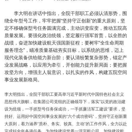
李大明在讲话中指出，全院干部职工必须认清形势，围
绕全年型号工作，牢牢把握“坚持守正创新”的重大原则，坚
定不移确保型号任务圆满完成，主动识变应变，推动五院高
质量发展。要强化政治统领，坚定履行强军首责，以全胜的
战绩，奋进加快建设航天强国新征程；要树牢“全生命周期
服务理念”，瞄准质量基础夯实目标，以系统的思维，迈上
现代化装备供给能力新台阶；要认清纷繁复杂形势，锚定产
业发展战略，以应用为牵引，开创能力提升新局面；要把握
攻坚方向，增强主人翁意识，以扎实的作风，构建五院空间
事业发展新格局。
李大明指出，全院干部职工要高举习近平新时代中国特色社会主义
思想伟大旗帜，在集团公司党组的正确领导下，落实“以党的政治建
设为统领，一手抓型号任务保成功，一手抓廉洁军工建设”要求，坚
持好、运用好中国空间事业发展的“六个成功密码”，坚持守正创新重
大原则，着力涵养“质朴、务实、较真、主动”的工作作风，全力以赴
完成好全年各项任务，为加快建设世界一流宇航公司、加快建设航