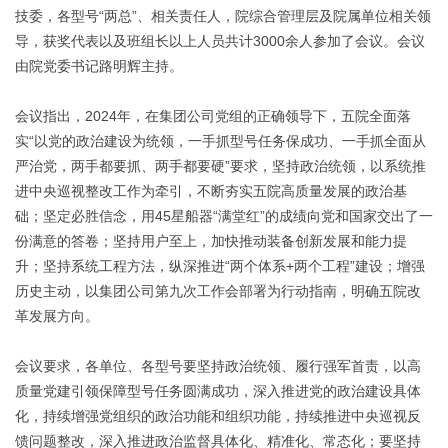
技委，各型号“两总”、相关责任人，院综合管理层及院属单位相关领
导，获奖代表以及班组长以上人员共计3000余人参加了会议。会议
由院党委书记路明辉主持。
会议指出，2024年，在集团公司党组的正确领导下，五院全面落
实“以党的政治建设为统领，一手抓型号任务保成功、一手抓全面从
严治党，两手都要抓、两手都要硬”要求，坚持政治统领，以系统推
进中央巡视整改工作为牵引，不断夯实五院高质量发展的政治基
础；坚定必胜信念，用45星船器“满堂红”的成绩向党和国家交出了一
份满意的答卷；坚持用户至上，加快推动装备创新发展和能力提
升；坚持系统工程方法，纵深推进“两个体系+两个工程”建设；增强
历史主动，以集团公司第九次工作会部署为行动指南，明确五院改
革发展方向。
会议要求，各单位、各型号要坚持政治统领、履行强军首责，以高
质量党建引领保障型号任务圆满成功，深入推进党的政治建设具体
化，持续增强党组织的政治功能和组织功能，持续推进中央巡视反
馈问题整改，深入推进政治监督具体化、精准化、常态化；要坚持