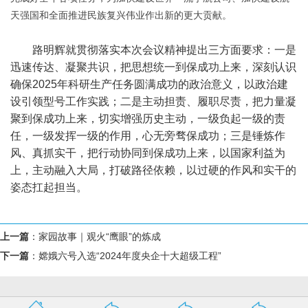
天强国和全面推进民族复兴伟业作出新的更大贡献。
路明辉就贯彻落实本次会议精神提出三方面要求：一是
迅速传达、凝聚共识，把思想统一到保成功上来，深刻认识
确保2025年科研生产任务圆满成功的政治意义，以政治建
设引领型号工作实践；二是主动担责、履职尽责，把力量凝
聚到保成功上来，切实增强历史主动，一级负起一级的责
任，一级发挥一级的作用，心无旁骛保成功；三是锤炼作
风、真抓实干，把行动协同到保成功上来，以国家利益为
上，主动融入大局，打破路径依赖，以过硬的作风和实干的
姿态扛起担当。
上一篇
：
家园故事｜观火“鹰眼”的炼成
下一篇
：
嫦娥六号入选“2024年度央企十大超级工程”