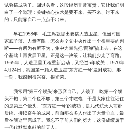
试验搞成功了。回过头看，这段经历非常宝贵，它让我们明
白了一个道理：关键核心技术是要不来、买不来、讨不来
的，只能靠自己一点点干出来。
早在1958年，毛主席就提出要搞人造卫星。但当时国
家底子薄、力量有限，怎么办？党中央作出一个很重要的判
断——有所为有所不为，集中力量先把“两弹”搞上去，在这
个基础上再发展卫星。正是这一决策，让我们少走了弯路。
1965年，人造卫星工程重新启动，又经过5年攻关，1970年
4月24日，我国第一颗人造卫星“东方红一号”发射成功。那
一刻，我感到很兴奋、很光荣。
我常用“第三个馒头”来形容自己。人饿了，吃第一个馒
头不饱，第二个也不够，第三个才吃饱，于是大家往往记住
的是第三个馒头。“东方红一号”的成功，是几代航天人前赴
后继、接续奋斗的成果，前面那么多人付出了大量心血，最
后在我这里完成了。我忘不了前人们的努力，这份成绩属于
一代代默默奉献的航天人。