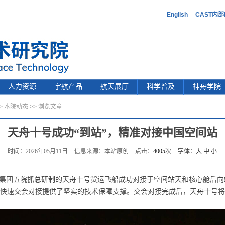
English
CAST内
人力资源
宇航产品
航天展厅
科学普及
神舟学院
>
本院动态
>> 浏览文章
天舟十号成功“到站”，精准对接中国空间站
时间：2026年05月11日
信息来源：本站原创
点击：
4005
次
字体：
大
中
小
航天科技集团五院抓总研制的天舟十号货运飞船成功对接于空间站天和核心舱
次快速交会对接提供了坚实的技术保障支撑。交会对接完成后，天舟十号