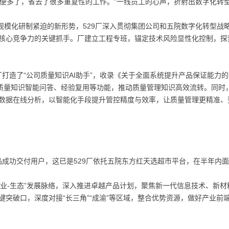
方便多了，省去了很多重复性的工作。”一线员工的心声，折射出数字化转
规模化研制紧迫的新形势，529厂深入贯彻集团公司和五院数字化转型战
核心竞争力的关键抓手。厂建立工程专班，锚定技术风险显性化控制，探索
厂打造了“公司质量知识AI助手”，收录《关于全面系统提升产品保证能力
现质量知识智能问答、经验复用等功能，推动质量管理知识高效流转。同时
数据在线分析，以智能化手段提升管控精度与效率，让质量管理更精准、
品成功交付用户，这已是529厂依托五院东方红天选超市平台，在半年内面
-产业-生态”发展脉络，深入推进卓越产品计划，聚焦新一代信息技术、新
键突破口，深度对接“长三角”“成渝”等区域，整合优势资源，做好产业前