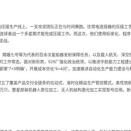
自动压接生产线上，一支攻坚团队正在与时间赛跑。往常电连接器的压接工
员连续奋战一个多星期才能完成压接工作。而这次，他们使用标准化、程序
坚战。
天舟、嫦娥七号等为代表的百余次星船器发射保障任务，以及载人航天、深
的工作常态。面对新形势，529厂强化政治统领，以推进宇航能力工程建
理“7+3明确”，开展成本优化“6+4问”，加速推进自动化生产能力建设
，建立了覆盖产品交付全链条的拉动式、准时化精益生产管控模式。柔性铣
0万只，整星部装机器人原位加工、无人机结构激光加工实现型号应用。