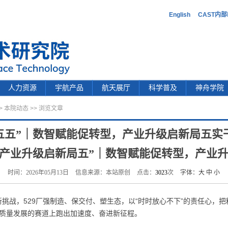
English
CAST内
人力资源
宇航产品
航天展厅
科学普及
神舟学院
>
本院动态
>> 浏览文章
五五”｜数智赋能促转型，产业升级启新局五实
产业升级启新局五”｜数智赋能促转型，产业
时间：2026年05月13日
信息来源：本站原创
点击：
3023
次
字体：
大
中
小
新挑战，529厂强制造、保交付、塑生态，以“时时放心不下”的责任心，把
高质量发展的赛道上跑出加速度、奋进新征程。