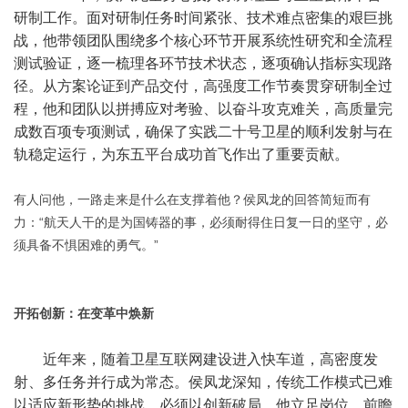
研制工作。面对研制任务时间紧张、技术难点密集的艰巨挑
战，他带领团队围绕多个核心环节开展系统性研究和全流程
测试验证，逐一梳理各环节技术状态，逐项确认指标实现路
径。从方案论证到产品交付，高强度工作节奏贯穿研制全过
程，他和团队以拼搏应对考验、以奋斗攻克难关，高质量完
成数百项专项测试，确保了实践二十号卫星的顺利发射与在
轨稳定运行，为东五平台成功首飞作出了重要贡献。
有人问他，一路走来是什么在支撑着他？侯凤龙的回答简短而有
力：“航天人干的是为国铸器的事，必须耐得住日复一日的坚守，必
须具备不惧困难的勇气。”
开拓创新：在变革中焕新
近年来，随着卫星互联网建设进入快车道，高密度发
射、多任务并行成为常态。侯凤龙深知，传统工作模式已难
以适应新形势的挑战，必须以创新破局。他立足岗位、前瞻