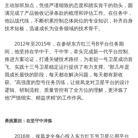
主动加班加点，凭借严谨细致的态度和踏实肯干的劲头，圆
满完成了产品验收记录条款的梳理和评估工作。在任务中，
他以战代练，不断积累控制总体岗位的专业知识，补齐自身
技术短板，迅速成长为业务领域的技术骨干。
2012年至2015年，在参研东方红三号B平台任务期
间，他坚持在学中干、干中学，牵头完成新一代平台控制、
推进方案论证，打通关键技术路径，为老挝一号卫星成功首
飞、实践十三号卫星稳定运行提供了有力支撑。“那几年是
我成长最快的阶段，每天都在解决问题，每天都有新收
获。”高强度的型号任务历练，让侯凤龙对卫星平台的设计
逻辑、研制流程、质量管控有了全方位的理解，更淬炼了
他“严慎细实、精益求精”的工作作风。
勇挑重担：在坚守中淬炼
2016年，侯凤龙全身心投入东方红五号卫星公用平台