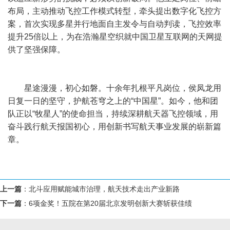
布局，主动推动飞控工作模式转型，牵头提出数字化飞控方
案，首次实现多星并行地面自主发令与自动判读，飞控效率
提升25倍以上，为在浩瀚星空织就中国卫星互联网的天网提
供了坚强保障。
星途漫漫，初心如磐。十余年扎根平凡岗位，侯凤龙用
日复一日的坚守，护航苍穹之上的“中国星”。如今，他和团
队正以“牧星人”的使命担当，持续深耕航天器飞控领域，用
奋斗践行航天报国初心，用创新书写航天事业发展的崭新篇
章。
上一篇
：
北斗应用赋能城市治理，航天技术走出产业新路
下一篇
：
6项金奖！五院在第20届北京发明创新大赛斩获佳绩