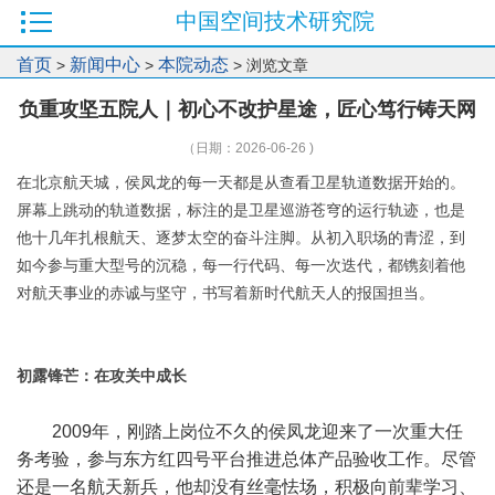
中国空间技术研究院
首页
新闻中心
本院动态
>
>
> 浏览文章
负重攻坚五院人｜初心不改护星途，匠心笃行铸天网
（日期：2026-06-26 )
在北京航天城，侯凤龙的每一天都是从查看卫星轨道数据开始的。
屏幕上跳动的轨道数据，标注的是卫星巡游苍穹的运行轨迹，也是
他十几年扎根航天、逐梦太空的奋斗注脚。从初入职场的青涩，到
如今参与重大型号的沉稳，每一行代码、每一次迭代，都镌刻着他
对航天事业的赤诚与坚守，书写着新时代航天人的报国担当。
初露锋芒：在攻关中成长
2009年，刚踏上岗位不久的侯凤龙迎来了一次重大任
务考验，参与东方红四号平台推进总体产品验收工作。尽管
还是一名航天新兵，他却没有丝毫怯场，积极向前辈学习、