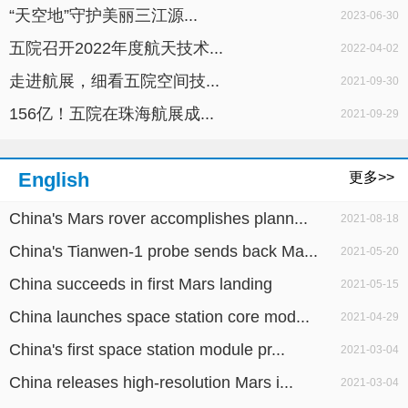
“天空地”守护美丽三江源...
2023-06-30
五院召开2022年度航天技术...
2022-04-02
走进航展，细看五院空间技...
2021-09-30
156亿！五院在珠海航展成...
2021-09-29
English
更多>>
China's Mars rover accomplishes plann...
2021-08-18
China's Tianwen-1 probe sends back Ma...
2021-05-20
China succeeds in first Mars landing
2021-05-15
China launches space station core mod...
2021-04-29
China's first space station module pr...
2021-03-04
China releases high-resolution Mars i...
2021-03-04