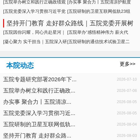
形势及举措
[五院举办树立和践行正确政绩观
[办实事 聚合力丨五院清凉护航度
学习教育专题... ]
[五院党委深入学习贯彻习近平党
盛夏，暖心... ]
[五院研制的卫星互联网低轨23组
建思想，专题... ]
卫星成功发... ]
坚持开门教育 走好群众路线｜五院党委开展树
立和践行正确政绩观学习教育面对面座谈
[五院因你闪耀，同心共赴星河｜
[五院举办“感悟精神伟力 薪火代
五院举办20... ]
[凝心聚力 实干担当｜五院深入研
代相传”暨... ]
[五院研制的通信技术试验卫星二
判科研生产... ]
十七号A星成... ]
更多>>
本院动态
五院专题研究部署2026年下...
2026-07-10
五院举办树立和践行正确政...
2026-07-08
办实事 聚合力丨五院清凉...
2026-08-05
五院党委深入学习贯彻习近...
2026-08-05
五院研制的卫星互联网低轨...
2026-08-04
坚持开门教育 走好群众路...
2026-08-03