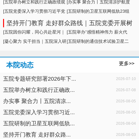
形势及举措
[五院举办树立和践行正确政绩观
[办实事 聚合力丨五院清凉护航度
学习教育专题... ]
[五院党委深入学习贯彻习近平党
盛夏，暖心... ]
[五院研制的卫星互联网低轨23组
建思想，专题... ]
卫星成功发... ]
坚持开门教育 走好群众路线｜五院党委开展树
立和践行正确政绩观学习教育面对面座谈
[五院因你闪耀，同心共赴星河｜
[五院举办“感悟精神伟力 薪火代
五院举办20... ]
[凝心聚力 实干担当｜五院深入研
代相传”暨... ]
[五院研制的通信技术试验卫星二
判科研生产... ]
十七号A星成... ]
更多>>
本院动态
五院专题研究部署2026年下...
2026-07-10
五院举办树立和践行正确政...
2026-07-08
办实事 聚合力丨五院清凉...
2026-08-05
五院党委深入学习贯彻习近...
2026-08-05
五院研制的卫星互联网低轨...
2026-08-04
坚持开门教育 走好群众路...
2026-08-03