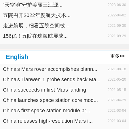
“天空地”守护美丽三江源...
2023-06-30
五院召开2022年度航天技术...
2022-04-02
走进航展，细看五院空间技...
2021-09-30
156亿！五院在珠海航展成...
2021-09-29
English
更多>>
China's Mars rover accomplishes plann...
2021-08-18
China's Tianwen-1 probe sends back Ma...
2021-05-20
China succeeds in first Mars landing
2021-05-15
China launches space station core mod...
2021-04-29
China's first space station module pr...
2021-03-04
China releases high-resolution Mars i...
2021-03-04