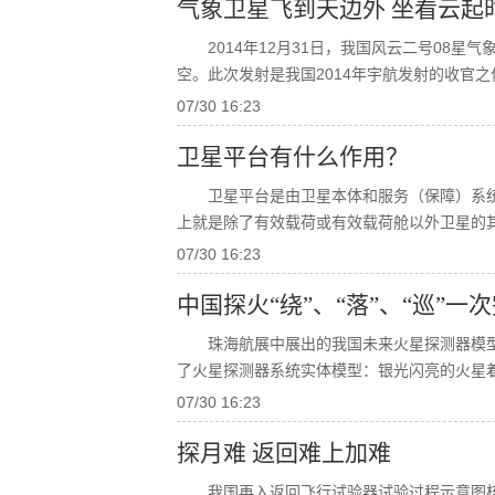
气象卫星飞到天边外 坐看云起
2014年12月31日，我国风云二号08
空。此次发射是我国2014年宇航发射的收官
07/30 16:23
卫星平台有什么作用？
卫星平台是由卫星本体和服务（保障）系
上就是除了有效载荷或有效载荷舱以外卫星的
07/30 16:23
中国探火“绕”、“落”、“巡”一
珠海航展中展出的我国未来火星探测器模型
了火星探测器系统实体模型：银光闪亮的火星
07/30 16:23
探月难 返回难上加难
我国再入返回飞行试验器试验过程示意图核