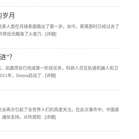
的岁月
特朗代表人类在月球表面踏出了第一步。如今，距离那时已经过去了
并将目光瞄准了火星乃
...[详细]
进”？
透露，凤凰项目已完成第一阶段任务，科研人员在轨道机器人和卫
1年，darpa启动了
...[详细]
安全再次引起了全世界人们的高度关注。在此次事件中，中国紧
、通信支持。众所周知
...[详细]