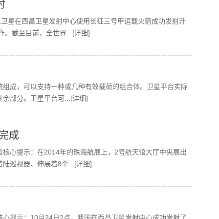
时
星气象卫星在西昌卫星发射中心使用长征三号甲运载火箭成功发射升
之作。截至目前，全世界
...[详细]
统组成，可以支持一种或几种有效载荷的组合体。卫星平台实际
其余部分。卫星平台可
...[详细]
次完成
核心提示：在2014年的珠海航展上，2号航天馆大厅中央展出
着陆巡视器、伸展着8个
...[详细]
心提示：10月24日2点，我国在西昌卫星发射中心成功发射了