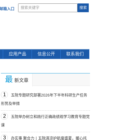
部邮箱入口
应用产品
信息公开
联系我们
最
新文章
1
五院专题研究部署2026年下半年科研生产任务
形势及举措
2
五院举办树立和践行正确政绩观学习教育专题党
课
3
办实事 聚合力丨五院清凉护航度盛夏，暖心托