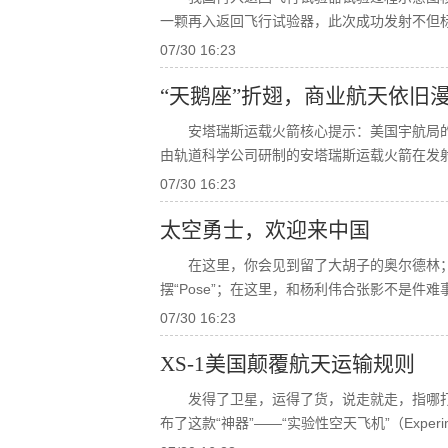
一颗再入返回飞行试验器，此次成功发射不但
07/30 16:23
“天鹅座”折翅，商业航天依旧
安塔瑞斯运载火箭核心提示：美国宇航局的“
由轨道科学公司研制的安塔瑞斯运载火箭在发
07/30 16:23
太空勇士，欢迎来中国
在这里，你会见到留了大胡子的奥尔德林
摆“pose”；在这里，和杨利伟合张影不是件
07/30 16:23
XS-1美国颠覆航天运输规则
发得了卫星，运得了货，说走就走，指哪打
布了这款“神器”——“实验性空天飞机”（experimen