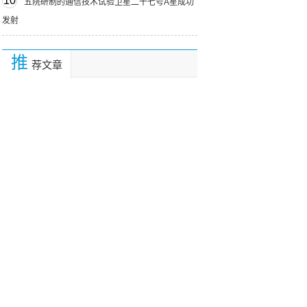
10
五院研制的通信技术试验卫星二十七号A星成功
发射
推
荐文章