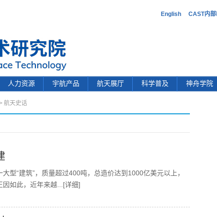
English
CAST内
人力资源
宇航产品
航天展厅
科学普及
神舟学院
>
航天史话
建
型“建筑”，质量超过400吨，总造价达到1000亿美元以上，
正因如此，近年来越
...[详细]