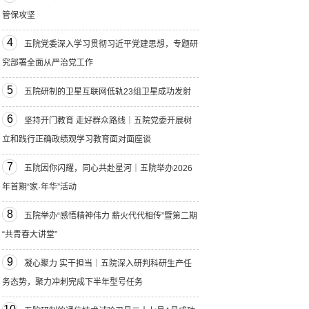
管保攻坚
4
五院党委深入学习贯彻习近平党建思想，专题研
究部署全面从严治党工作
5
五院研制的卫星互联网低轨23组卫星成功发射
6
坚持开门教育 走好群众路线｜五院党委开展树
立和践行正确政绩观学习教育面对面座谈
7
五院因你闪耀，同心共赴星河｜五院举办2026
年首期“家·年华”活动
8
五院举办“感悟精神伟力 薪火代代相传”暨第二期
“共青春大讲堂”
9
凝心聚力 实干担当｜五院深入研判科研生产任
务态势，聚力冲刺完成下半年型号任务