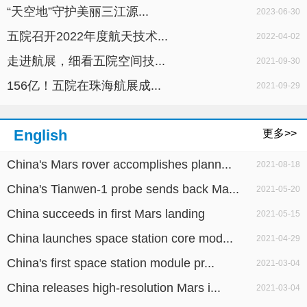
“天空地”守护美丽三江源...
2023-06-30
五院召开2022年度航天技术...
2022-04-02
走进航展，细看五院空间技...
2021-09-30
156亿！五院在珠海航展成...
2021-09-29
English
更多>>
China's Mars rover accomplishes plann...
2021-08-18
China's Tianwen-1 probe sends back Ma...
2021-05-20
China succeeds in first Mars landing
2021-05-15
China launches space station core mod...
2021-04-29
China's first space station module pr...
2021-03-04
China releases high-resolution Mars i...
2021-03-04