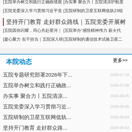
形势及举措
[五院举办树立和践行正确政绩观
[办实事 聚合力丨五院清凉护航度
学习教育专题... ]
[五院党委深入学习贯彻习近平党
盛夏，暖心... ]
[五院研制的卫星互联网低轨23组
建思想，专题... ]
卫星成功发... ]
坚持开门教育 走好群众路线｜五院党委开展树
立和践行正确政绩观学习教育面对面座谈
[五院因你闪耀，同心共赴星河｜
[五院举办“感悟精神伟力 薪火代
五院举办20... ]
[凝心聚力 实干担当｜五院深入研
代相传”暨... ]
[五院研制的通信技术试验卫星二
判科研生产... ]
十七号A星成... ]
更多>>
本院动态
五院专题研究部署2026年下...
2026-07-10
五院举办树立和践行正确政...
2026-07-08
办实事 聚合力丨五院清凉...
2026-08-05
五院党委深入学习贯彻习近...
2026-08-05
五院研制的卫星互联网低轨...
2026-08-04
坚持开门教育 走好群众路...
2026-08-03