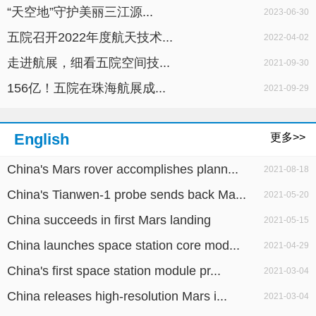
“天空地”守护美丽三江源...
2023-06-30
五院召开2022年度航天技术...
2022-04-02
走进航展，细看五院空间技...
2021-09-30
156亿！五院在珠海航展成...
2021-09-29
English
更多>>
China's Mars rover accomplishes plann...
2021-08-18
China's Tianwen-1 probe sends back Ma...
2021-05-20
China succeeds in first Mars landing
2021-05-15
China launches space station core mod...
2021-04-29
China's first space station module pr...
2021-03-04
China releases high-resolution Mars i...
2021-03-04