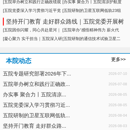
形势及举措
[五院举办树立和践行正确政绩观
[办实事 聚合力丨五院清凉护航度
学习教育专题... ]
[五院党委深入学习贯彻习近平党
盛夏，暖心... ]
[五院研制的卫星互联网低轨23组
建思想，专题... ]
卫星成功发... ]
坚持开门教育 走好群众路线｜五院党委开展树
立和践行正确政绩观学习教育面对面座谈
[五院因你闪耀，同心共赴星河｜
[五院举办“感悟精神伟力 薪火代
五院举办20... ]
[凝心聚力 实干担当｜五院深入研
代相传”暨... ]
[五院研制的通信技术试验卫星二
判科研生产... ]
十七号A星成... ]
更多>>
本院动态
五院专题研究部署2026年下...
2026-07-10
五院举办树立和践行正确政...
2026-07-08
办实事 聚合力丨五院清凉...
2026-08-05
五院党委深入学习贯彻习近...
2026-08-05
五院研制的卫星互联网低轨...
2026-08-04
坚持开门教育 走好群众路...
2026-08-03