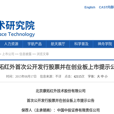
English
CAST内
人力资源
宇航产品
航天展厅
科学普及
神舟学院
>
上市公司
>>
信息披露
>> 浏览文章
拓红外首次公开发行股票并在创业板上市提示
时间：2015年08月17日
信息来源：不详
点击：
42115
次
字体：
大
中
小
北京康拓红外技术股份有限公司
首次公开发行股票并在创业板上市提示公告
保荐人（主承销商）：中国中投证券有限责任公司