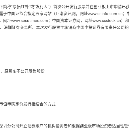
称“康拓红外”或“发行人”）首次公开发行股票并在创业板上市申请已获中国
证监会指定五家网站（巨潮资讯网，网址www.cninfo.com.cn；中证
，网址www.secutimes.com；中国资本证券网，网址www.ccstock.c
置备于发行人、深圳证券交易所、本次发行股票主承销商中国中投证券有限责任公
股，原股东不公开发售股份
市值申购定价发行相结合的方式
深圳分公司开立证券账户的机构投资者和根据创业板市场投资者适当性管