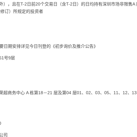
），且在T-2日前20个交易日（含T-2日）的日均持有深圳市场非限售
年修订）所规定的投资者
行重要日期安排详见今日刊登的《初步询价及推介公告》
1号9层
中心 A 栋第18－21 层及第04 层01、02、03、05、11、12、13、1
0
公司