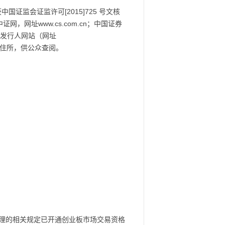
证监会证监许可[2015]725 号文核
网，网址www.cs.com.cn；中国证券
n）和发行人网站（网址
司的住所，供公众查阅。
理的相关规定已开通创业板市场交易资格