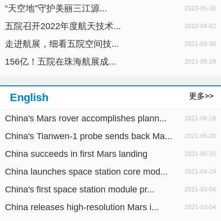
“天空地”守护美丽三江源...
2023-06-30
五院召开2022年度航天技术...
2022-04-02
走进航展，细看五院空间技...
2021-09-30
156亿！五院在珠海航展成...
2021-09-29
English
更多>>
China's Mars rover accomplishes plann...
2021-08-18
China's Tianwen-1 probe sends back Ma...
2021-05-20
China succeeds in first Mars landing
2021-05-15
China launches space station core mod...
2021-04-29
China's first space station module pr...
2021-03-04
China releases high-resolution Mars i...
2021-03-04