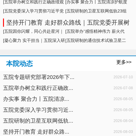
形势及举措
[五院举办树立和践行正确政绩观
[办实事 聚合力丨五院清凉护航度
学习教育专题... ]
[五院党委深入学习贯彻习近平党
盛夏，暖心... ]
[五院研制的卫星互联网低轨23组
建思想，专题... ]
卫星成功发... ]
坚持开门教育 走好群众路线｜五院党委开展树
立和践行正确政绩观学习教育面对面座谈
[五院因你闪耀，同心共赴星河｜
[五院举办“感悟精神伟力 薪火代
五院举办20... ]
[凝心聚力 实干担当｜五院深入研
代相传”暨... ]
[五院研制的通信技术试验卫星二
判科研生产... ]
十七号A星成... ]
更多>>
本院动态
五院专题研究部署2026年下...
2026-07-10
五院举办树立和践行正确政...
2026-07-08
办实事 聚合力丨五院清凉...
2026-08-05
五院党委深入学习贯彻习近...
2026-08-05
五院研制的卫星互联网低轨...
2026-08-04
坚持开门教育 走好群众路...
2026-08-03